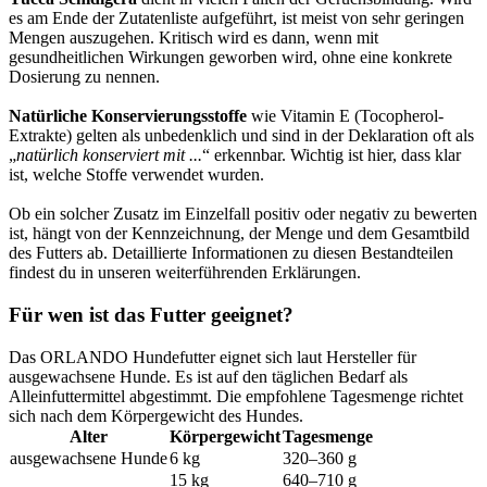
es am Ende der Zutatenliste aufgeführt, ist meist von sehr geringen
Mengen auszugehen. Kritisch wird es dann, wenn mit
gesundheitlichen Wirkungen geworben wird, ohne eine konkrete
Dosierung zu nennen.
Natürliche Konservierungsstoffe
wie Vitamin E (Tocopherol-
Extrakte) gelten als unbedenklich und sind in der Deklaration oft als
„
natürlich konserviert mit ...
“ erkennbar. Wichtig ist hier, dass klar
ist, welche Stoffe verwendet wurden.
Ob ein solcher Zusatz im Einzelfall positiv oder negativ zu bewerten
ist, hängt von der Kennzeichnung, der Menge und dem Gesamtbild
des Futters ab. Detaillierte Informationen zu diesen Bestandteilen
findest du in unseren weiterführenden Erklärungen.
Für wen ist das Futter geeignet?
Das ORLANDO Hundefutter eignet sich laut Hersteller für
ausgewachsene Hunde. Es ist auf den täglichen Bedarf als
Alleinfuttermittel abgestimmt. Die empfohlene Tagesmenge richtet
sich nach dem Körpergewicht des Hundes.
Alter
Körpergewicht
Tagesmenge
ausgewachsene Hunde
6 kg
320–360 g
15 kg
640–710 g