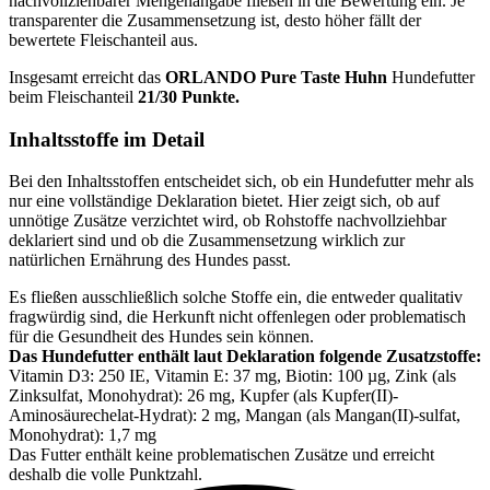
nachvollziehbarer Mengenangabe fließen in die Bewertung ein. Je
transparenter die Zusammensetzung ist, desto höher fällt der
bewertete Fleischanteil aus.
Insgesamt erreicht das
ORLANDO
Pure Taste Huhn
Hundefutter
beim Fleischanteil
21/30 Punkte.
Inhaltsstoffe im Detail
Bei den Inhaltsstoffen entscheidet sich, ob ein Hundefutter mehr als
nur eine vollständige Deklaration bietet. Hier zeigt sich, ob auf
unnötige Zusätze verzichtet wird, ob Rohstoffe nachvollziehbar
deklariert sind und ob die Zusammensetzung wirklich zur
natürlichen Ernährung des Hundes passt.
Es fließen ausschließlich solche Stoffe ein, die entweder qualitativ
fragwürdig sind, die Herkunft nicht offenlegen oder problematisch
für die Gesundheit des Hundes sein können.
Das Hundefutter enthält laut Deklaration folgende Zusatzstoffe:
Vitamin D3: 250 IE, Vitamin E: 37 mg, Biotin: 100 µg, Zink (als
Zinksulfat, Monohydrat): 26 mg, Kupfer (als Kupfer(II)-
Aminosäurechelat-Hydrat): 2 mg, Mangan (als Mangan(II)-sulfat,
Monohydrat): 1,7 mg
Das Futter enthält keine problematischen Zusätze und erreicht
deshalb die volle Punktzahl.