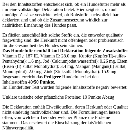
Bei den Inhaltsstoffen entscheidet sich, ob ein Hundefutter mehr als
nur eine vollständige Deklaration bietet. Hier zeigt sich, ob auf
unnötige Zusätze verzichtet wird, ob Rohstoffe nachvollziehbar
deklariert sind und ob die Zusammensetzung wirklich zur
natürlichen Ernährung des Hundes passt.
Es fließen ausschließlich solche Stoffe ein, die entweder qualitativ
fragwürdig sind, die Herkunft nicht offenlegen oder problematisch
für die Gesundheit des Hundes sein können.
Das Hundefutter enthält laut Deklaration folgende Zusatzstoffe:
Vitamin D₃: 187 IE, Vitamin E: 28.0 mg, Kupfer (Kupfer(II)-sulfat-
Pentahydrat): 1.6 mg, Jod (Calciumjodat wasserfrei): 0.26 mg, Eisen
(Eisen-(II)-sulfat-Monohydrat): 3.4 mg, Mangan (Mangan(II)-sulfat,
Monohydrat): 2.0 mg, Zink (Zinksulfat Monohydrat): 15.9 mg
Insgesamt erreicht das
Pedigree
Hundefutter bei den
Inhaltsstoffen
40/50 Punkte.
Im Hundefutter Test wurden folgende Inhaltsstoffe negativ bewertet:
Unklare tierische oder pflanzliche Proteine: 10 Punkte Abzug
Die Deklaration enthält Eiweißquellen, deren Herkunft oder Qualität
nicht eindeutig nachvollziehbar sind. Die Formulierungen lassen
offen, von welchem Tier oder welcher Pflanze die Proteine
stammen. Das erschwert die Einschätzung der tatsächlichen
Nährwertqualität.