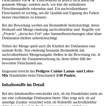
Fleischanteil von
4 %
. Entscheidend ist jedoch nicht allein die
genannte Menge, sondern auch, wie klar die enthaltenen
Fleischbestandteile erkennbar sind. Ein nachvollziehbarer
Fleischanteil ist wichtig, um die Qualität und Eignung des Futters
besser einschätzen zu können.
Bei der Bewertung werden nur Bestandteile berücksichtigt, deren
Herkunft und Menge eindeutig nachvollziehbar sind. Begriffe wie
„
Protein
“, „
tierisches Fett
“ oder Sammelbezeichnungen ohne klare
Deklaration bleiben unberücksichtigt.
Neben der Menge spielt auch die Klarheit der Deklaration eine
zentrale Rolle. Nur eindeutig benannte Bestandteile mit
nachvollziehbarer Mengenangabe fließen in die Bewertung ein. Je
transparenter die Zusammensetzung ist, desto höher fällt der
bewertete Fleischanteil aus.
Insgesamt erreicht das
Pedigree
Cuisine Lamm- und Leber-
Mix
Hundefutter beim Fleischanteil
3/30 Punkte.
Inhaltsstoffe im Detail
Bei den Inhaltsstoffen entscheidet sich, ob ein Hundefutter mehr als
nur eine vollständige Deklaration bietet. Hier zeigt sich, ob auf
unnötige Zusätze verzichtet wird, ob Rohstoffe nachvollziehbar