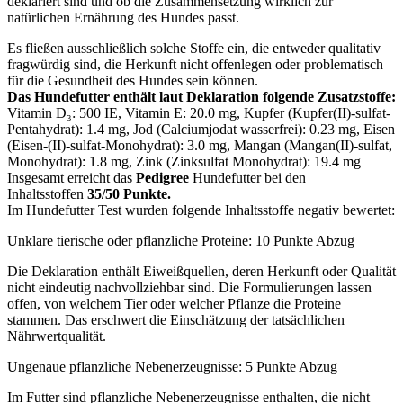
deklariert sind und ob die Zusammensetzung wirklich zur
natürlichen Ernährung des Hundes passt.
Es fließen ausschließlich solche Stoffe ein, die entweder qualitativ
fragwürdig sind, die Herkunft nicht offenlegen oder problematisch
für die Gesundheit des Hundes sein können.
Das Hundefutter enthält laut Deklaration folgende Zusatzstoffe:
Vitamin D₃: 500 IE, Vitamin E: 20.0 mg, Kupfer (Kupfer(II)-sulfat-
Pentahydrat): 1.4 mg, Jod (Calciumjodat wasserfrei): 0.23 mg, Eisen
(Eisen-(II)-sulfat-Monohydrat): 3.0 mg, Mangan (Mangan(II)-sulfat,
Monohydrat): 1.8 mg, Zink (Zinksulfat Monohydrat): 19.4 mg
Insgesamt erreicht das
Pedigree
Hundefutter bei den
Inhaltsstoffen
35/50 Punkte.
Im Hundefutter Test wurden folgende Inhaltsstoffe negativ bewertet:
Unklare tierische oder pflanzliche Proteine: 10 Punkte Abzug
Die Deklaration enthält Eiweißquellen, deren Herkunft oder Qualität
nicht eindeutig nachvollziehbar sind. Die Formulierungen lassen
offen, von welchem Tier oder welcher Pflanze die Proteine
stammen. Das erschwert die Einschätzung der tatsächlichen
Nährwertqualität.
Ungenaue pflanzliche Nebenerzeugnisse: 5 Punkte Abzug
Im Futter sind pflanzliche Nebenerzeugnisse enthalten, die nicht