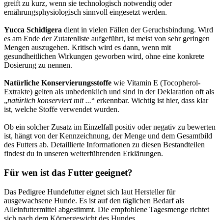
greift zu kurz, wenn sie technologisch notwendig oder
ernährungsphysiologisch sinnvoll eingesetzt werden.
Yucca Schidigera
dient in vielen Fällen der Geruchsbindung. Wird
es am Ende der Zutatenliste aufgeführt, ist meist von sehr geringen
Mengen auszugehen. Kritisch wird es dann, wenn mit
gesundheitlichen Wirkungen geworben wird, ohne eine konkrete
Dosierung zu nennen.
Natürliche Konservierungsstoffe
wie Vitamin E (Tocopherol-
Extrakte) gelten als unbedenklich und sind in der Deklaration oft als
„
natürlich konserviert mit ...
“ erkennbar. Wichtig ist hier, dass klar
ist, welche Stoffe verwendet wurden.
Ob ein solcher Zusatz im Einzelfall positiv oder negativ zu bewerten
ist, hängt von der Kennzeichnung, der Menge und dem Gesamtbild
des Futters ab. Detaillierte Informationen zu diesen Bestandteilen
findest du in unseren weiterführenden Erklärungen.
Für wen ist das Futter geeignet?
Das Pedigree Hundefutter eignet sich laut Hersteller für
ausgewachsene Hunde. Es ist auf den täglichen Bedarf als
Alleinfuttermittel abgestimmt. Die empfohlene Tagesmenge richtet
sich nach dem Körpergewicht des Hundes.