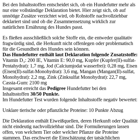
Bei den Inhaltsstoffen entscheidet sich, ob ein Hundefutter mehr als
nur eine vollständige Deklaration bietet. Hier zeigt sich, ob auf
unnötige Zusätze verzichtet wird, ob Rohstoffe nachvollziehbar
deklariert sind und ob die Zusammensetzung wirklich zur
natürlichen Ernährung des Hundes passt.
Es fließen ausschließlich solche Stoffe ein, die entweder qualitativ
fragwürdig sind, die Herkunft nicht offenlegen oder problematisch
für die Gesundheit des Hundes sein können.
Das Hundefutter enthält laut Deklaration folgende Zusatzstoffe:
Vitamin D₃: 200 IE, Vitamin E: 90,0 mg, Kupfer (Kupfer(II)-sulfat-
Pentahydrat): 1,7 mg, Jod (Calciumjodat wasserfrei): 0,28 mg, Eisen
(Eisen(II)-sulfat-Monohydrat): 3,6 mg, Mangan (Mangan(II)-sulfat,
Monohydrat): 2,2 mg, Zink (Zinksulfat Monohydrat): 22,7 mg,
Cassia-Gum: 2100 mg
Insgesamt erreicht das
Pedigree
Hundefutter bei den
Inhaltsstoffen
30/50 Punkte.
Im Hundefutter Test wurden folgende Inhaltsstoffe negativ bewertet:
Unklare tierische oder pflanzliche Proteine: 10 Punkte Abzug
Die Deklaration enthält Eiweißquellen, deren Herkunft oder Qualität
nicht eindeutig nachvollziehbar sind. Die Formulierungen lassen
offen, von welchem Tier oder welcher Pflanze die Proteine
stammen. Das erschwert die Einschätzung der tatsächlichen