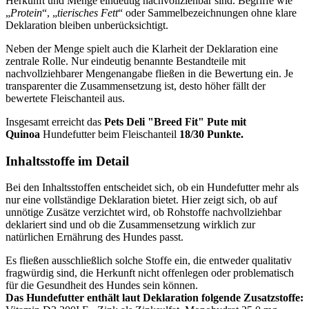
Herkunft und Menge eindeutig nachvollziehbar sind. Begriffe wie
„
Protein
“, „
tierisches Fett
“ oder Sammelbezeichnungen ohne klare
Deklaration bleiben unberücksichtigt.
Neben der Menge spielt auch die Klarheit der Deklaration eine
zentrale Rolle. Nur eindeutig benannte Bestandteile mit
nachvollziehbarer Mengenangabe fließen in die Bewertung ein. Je
transparenter die Zusammensetzung ist, desto höher fällt der
bewertete Fleischanteil aus.
Insgesamt erreicht das
Pets Deli
"Breed Fit" Pute mit
Quinoa
Hundefutter beim Fleischanteil
18/30 Punkte.
Inhaltsstoffe im Detail
Bei den Inhaltsstoffen entscheidet sich, ob ein Hundefutter mehr als
nur eine vollständige Deklaration bietet. Hier zeigt sich, ob auf
unnötige Zusätze verzichtet wird, ob Rohstoffe nachvollziehbar
deklariert sind und ob die Zusammensetzung wirklich zur
natürlichen Ernährung des Hundes passt.
Es fließen ausschließlich solche Stoffe ein, die entweder qualitativ
fragwürdig sind, die Herkunft nicht offenlegen oder problematisch
für die Gesundheit des Hundes sein können.
Das Hundefutter enthält laut Deklaration folgende Zusatzstoffe: