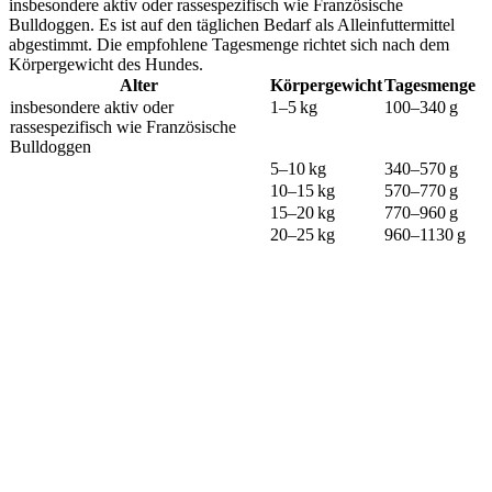
insbesondere aktiv oder rassespezifisch wie Französische
Bulldoggen. Es ist auf den täglichen Bedarf als Alleinfuttermittel
abgestimmt. Die empfohlene Tagesmenge richtet sich nach dem
Körpergewicht des Hundes.
Alter
Körpergewicht
Tagesmenge
insbesondere aktiv oder
1–5 kg
100–340 g
rassespezifisch wie Französische
Bulldoggen
5–10 kg
340–570 g
10–15 kg
570–770 g
15–20 kg
770–960 g
20–25 kg
960–1130 g