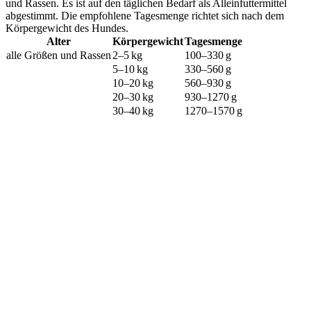
und Rassen. Es ist auf den täglichen Bedarf als Alleinfuttermittel
abgestimmt. Die empfohlene Tagesmenge richtet sich nach dem
Körpergewicht des Hundes.
Alter
Körpergewicht
Tagesmenge
alle Größen und Rassen
2–5 kg
100–330 g
5–10 kg
330–560 g
10–20 kg
560–930 g
20–30 kg
930–1270 g
30–40 kg
1270–1570 g