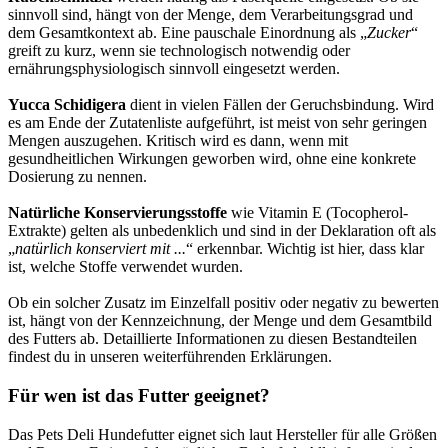
sinnvoll sind, hängt von der Menge, dem Verarbeitungsgrad und
dem Gesamtkontext ab. Eine pauschale Einordnung als „
Zucker
“
greift zu kurz, wenn sie technologisch notwendig oder
ernährungsphysiologisch sinnvoll eingesetzt werden.
Yucca Schidigera
dient in vielen Fällen der Geruchsbindung. Wird
es am Ende der Zutatenliste aufgeführt, ist meist von sehr geringen
Mengen auszugehen. Kritisch wird es dann, wenn mit
gesundheitlichen Wirkungen geworben wird, ohne eine konkrete
Dosierung zu nennen.
Natürliche Konservierungsstoffe
wie Vitamin E (Tocopherol-
Extrakte) gelten als unbedenklich und sind in der Deklaration oft als
„
natürlich konserviert mit ...
“ erkennbar. Wichtig ist hier, dass klar
ist, welche Stoffe verwendet wurden.
Ob ein solcher Zusatz im Einzelfall positiv oder negativ zu bewerten
ist, hängt von der Kennzeichnung, der Menge und dem Gesamtbild
des Futters ab. Detaillierte Informationen zu diesen Bestandteilen
findest du in unseren weiterführenden Erklärungen.
Für wen ist das Futter geeignet?
Das Pets Deli Hundefutter eignet sich laut Hersteller für alle Größen