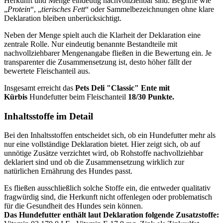
Herkunft und Menge eindeutig nachvollziehbar sind. Begriffe wie
„
Protein
“, „
tierisches Fett
“ oder Sammelbezeichnungen ohne klare
Deklaration bleiben unberücksichtigt.
Neben der Menge spielt auch die Klarheit der Deklaration eine
zentrale Rolle. Nur eindeutig benannte Bestandteile mit
nachvollziehbarer Mengenangabe fließen in die Bewertung ein. Je
transparenter die Zusammensetzung ist, desto höher fällt der
bewertete Fleischanteil aus.
Insgesamt erreicht das
Pets Deli
"Classic" Ente mit
Kürbis
Hundefutter beim Fleischanteil
18/30 Punkte.
Inhaltsstoffe im Detail
Bei den Inhaltsstoffen entscheidet sich, ob ein Hundefutter mehr als
nur eine vollständige Deklaration bietet. Hier zeigt sich, ob auf
unnötige Zusätze verzichtet wird, ob Rohstoffe nachvollziehbar
deklariert sind und ob die Zusammensetzung wirklich zur
natürlichen Ernährung des Hundes passt.
Es fließen ausschließlich solche Stoffe ein, die entweder qualitativ
fragwürdig sind, die Herkunft nicht offenlegen oder problematisch
für die Gesundheit des Hundes sein können.
Das Hundefutter enthält laut Deklaration folgende Zusatzstoffe: