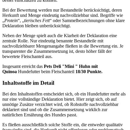
besser einschätzen zu können.
Bei der Bewertung werden nur Bestandteile berücksichtigt, deren
Herkunft und Menge eindeutig nachvollziehbar sind. Begriffe wie
„
Protein
“, „
tierisches Fett
“ oder Sammelbezeichnungen ohne klare
Deklaration bleiben unberücksichtigt.
Neben der Menge spielt auch die Klarheit der Deklaration eine
zentrale Rolle. Nur eindeutig benannte Bestandteile mit
nachvollziehbarer Mengenangabe fließen in die Bewertung ein. Je
transparenter die Zusammensetzung ist, desto höher fällt der
bewertete Fleischanteil aus.
Insgesamt erreicht das
Pets Deli
"Mini " Huhn mit
Quinoa
Hundefutter beim Fleischanteil
18/30 Punkte.
Inhaltsstoffe im Detail
Bei den Inhaltsstoffen entscheidet sich, ob ein Hundefutter mehr als
nur eine vollständige Deklaration bietet. Hier zeigt sich, ob auf
unnötige Zusätze verzichtet wird, ob Rohstoffe nachvollziehbar
deklariert sind und ob die Zusammensetzung wirklich zur
natürlichen Ernährung des Hundes passt.
Es fließen ausschließlich solche Stoffe ein, die entweder qualitativ
fragwürdig sind, die Herkunft nicht offenlegen oder problematisch