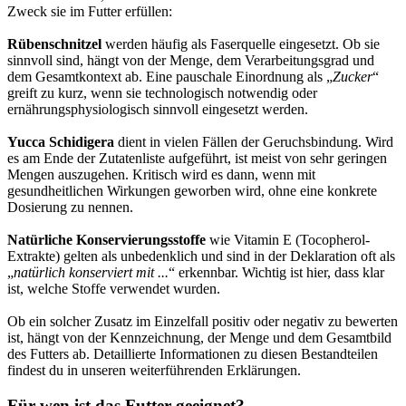
Zweck sie im Futter erfüllen:
Rübenschnitzel
werden häufig als Faserquelle eingesetzt. Ob sie
sinnvoll sind, hängt von der Menge, dem Verarbeitungsgrad und
dem Gesamtkontext ab. Eine pauschale Einordnung als „
Zucker
“
greift zu kurz, wenn sie technologisch notwendig oder
ernährungsphysiologisch sinnvoll eingesetzt werden.
Yucca Schidigera
dient in vielen Fällen der Geruchsbindung. Wird
es am Ende der Zutatenliste aufgeführt, ist meist von sehr geringen
Mengen auszugehen. Kritisch wird es dann, wenn mit
gesundheitlichen Wirkungen geworben wird, ohne eine konkrete
Dosierung zu nennen.
Natürliche Konservierungsstoffe
wie Vitamin E (Tocopherol-
Extrakte) gelten als unbedenklich und sind in der Deklaration oft als
„
natürlich konserviert mit ...
“ erkennbar. Wichtig ist hier, dass klar
ist, welche Stoffe verwendet wurden.
Ob ein solcher Zusatz im Einzelfall positiv oder negativ zu bewerten
ist, hängt von der Kennzeichnung, der Menge und dem Gesamtbild
des Futters ab. Detaillierte Informationen zu diesen Bestandteilen
findest du in unseren weiterführenden Erklärungen.
Für wen ist das Futter geeignet?