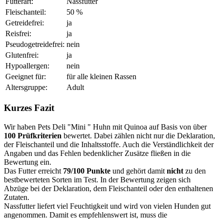
Futterart:
Nassfutter
Fleischanteil:
50 %
Getreidefrei:
ja
Reisfrei:
ja
Pseudogetreidefrei:
nein
Glutenfrei:
ja
Hypoallergen:
nein
Geeignet für:
für alle kleinen Rassen
Altersgruppe:
Adult
Kurzes Fazit
Wir haben Pets Deli "Mini " Huhn mit Quinoa auf Basis von über
100 Prüfkriterien
bewertet. Dabei zählen nicht nur die Deklaration,
der Fleischanteil und die Inhaltsstoffe. Auch die Verständlichkeit der
Angaben und das Fehlen bedenklicher Zusätze fließen in die
Bewertung ein.
Das Futter erreicht
79/100 Punkte
und gehört damit
nicht
zu den
bestbewerteten Sorten im Test. In der Bewertung zeigen sich
Abzüge bei der Deklaration, dem Fleischanteil oder den enthaltenen
Zutaten.
Nassfutter liefert viel Feuchtigkeit und wird von vielen Hunden gut
angenommen. Damit es empfehlenswert ist, muss die