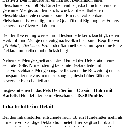
Das
Pets Deli
Hundefutter enthält laut Deklaration einen
Fleischanteil von
50 %
. Entscheidend ist jedoch nicht allein die
genannte Menge, sondern auch, wie klar die enthaltenen
Fleischbestandteile erkennbar sind. Ein nachvollziehbarer
Fleischanteil ist wichtig, um die Qualität und Eignung des Futters
besser einschätzen zu können.
Bei der Bewertung werden nur Bestandteile berücksichtigt, deren
Herkunft und Menge eindeutig nachvollziehbar sind. Begriffe wie
„
Protein
“, „
tierisches Fett
“ oder Sammelbezeichnungen ohne klare
Deklaration bleiben unberücksichtigt.
Neben der Menge spielt auch die Klarheit der Deklaration eine
zentrale Rolle. Nur eindeutig benannte Bestandteile mit
nachvollziehbarer Mengenangabe fließen in die Bewertung ein. Je
transparenter die Zusammensetzung ist, desto höher fällt der
bewertete Fleischanteil aus.
Insgesamt erreicht das
Pets Deli
Senior "Classic" Huhn mit
Kartoffel
Hundefutter beim Fleischanteil
18/30 Punkte.
Inhaltsstoffe im Detail
Bei den Inhaltsstoffen entscheidet sich, ob ein Hundefutter mehr als
nur eine vollständige Deklaration bietet. Hier zeigt sich, ob auf