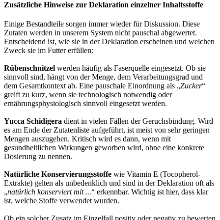
Zusätzliche Hinweise zur Deklaration einzelner Inhaltsstoffe
Einige Bestandteile sorgen immer wieder für Diskussion. Diese
Zutaten werden in unserem System nicht pauschal abgewertet.
Entscheidend ist, wie sie in der Deklaration erscheinen und welchen
Zweck sie im Futter erfüllen:
Rübenschnitzel
werden häufig als Faserquelle eingesetzt. Ob sie
sinnvoll sind, hängt von der Menge, dem Verarbeitungsgrad und
dem Gesamtkontext ab. Eine pauschale Einordnung als „
Zucker
“
greift zu kurz, wenn sie technologisch notwendig oder
ernährungsphysiologisch sinnvoll eingesetzt werden.
Yucca Schidigera
dient in vielen Fällen der Geruchsbindung. Wird
es am Ende der Zutatenliste aufgeführt, ist meist von sehr geringen
Mengen auszugehen. Kritisch wird es dann, wenn mit
gesundheitlichen Wirkungen geworben wird, ohne eine konkrete
Dosierung zu nennen.
Natürliche Konservierungsstoffe
wie Vitamin E (Tocopherol-
Extrakte) gelten als unbedenklich und sind in der Deklaration oft als
„
natürlich konserviert mit ...
“ erkennbar. Wichtig ist hier, dass klar
ist, welche Stoffe verwendet wurden.
Ob ein solcher Zusatz im Einzelfall positiv oder negativ zu bewerten