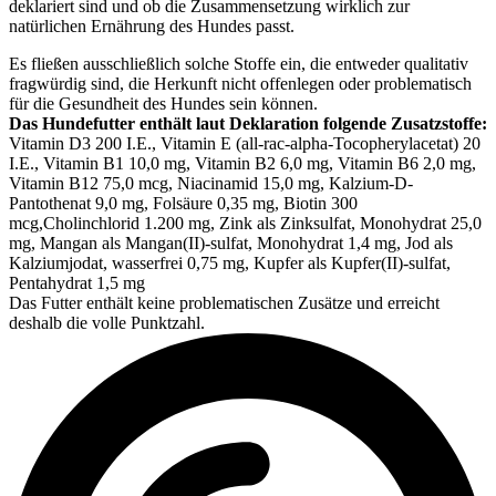
deklariert sind und ob die Zusammensetzung wirklich zur
natürlichen Ernährung des Hundes passt.
Es fließen ausschließlich solche Stoffe ein, die entweder qualitativ
fragwürdig sind, die Herkunft nicht offenlegen oder problematisch
für die Gesundheit des Hundes sein können.
Das Hundefutter enthält laut Deklaration folgende Zusatzstoffe:
Vitamin D3 200 I.E., Vitamin E (all-rac-alpha-Tocopherylacetat) 20
I.E., Vitamin B1 10,0 mg, Vitamin B2 6,0 mg, Vitamin B6 2,0 mg,
Vitamin B12 75,0 mcg, Niacinamid 15,0 mg, Kalzium-D-
Pantothenat 9,0 mg, Folsäure 0,35 mg, Biotin 300
mcg,Cholinchlorid 1.200 mg, Zink als Zinksulfat, Monohydrat 25,0
mg, Mangan als Mangan(II)-sulfat, Monohydrat 1,4 mg, Jod als
Kalziumjodat, wasserfrei 0,75 mg, Kupfer als Kupfer(II)-sulfat,
Pentahydrat 1,5 mg
Das Futter enthält keine problematischen Zusätze und erreicht
deshalb die volle Punktzahl.