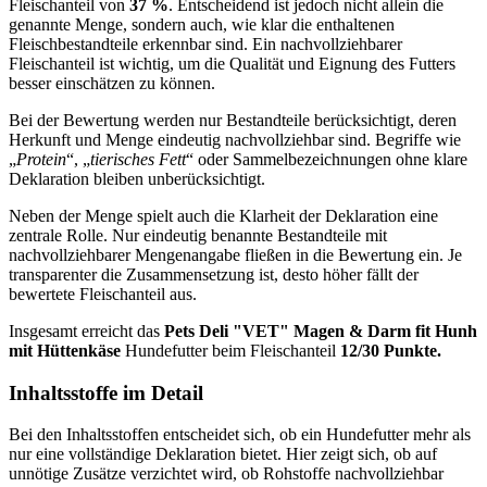
Fleischanteil von
37 %
. Entscheidend ist jedoch nicht allein die
genannte Menge, sondern auch, wie klar die enthaltenen
Fleischbestandteile erkennbar sind. Ein nachvollziehbarer
Fleischanteil ist wichtig, um die Qualität und Eignung des Futters
besser einschätzen zu können.
Bei der Bewertung werden nur Bestandteile berücksichtigt, deren
Herkunft und Menge eindeutig nachvollziehbar sind. Begriffe wie
„
Protein
“, „
tierisches Fett
“ oder Sammelbezeichnungen ohne klare
Deklaration bleiben unberücksichtigt.
Neben der Menge spielt auch die Klarheit der Deklaration eine
zentrale Rolle. Nur eindeutig benannte Bestandteile mit
nachvollziehbarer Mengenangabe fließen in die Bewertung ein. Je
transparenter die Zusammensetzung ist, desto höher fällt der
bewertete Fleischanteil aus.
Insgesamt erreicht das
Pets Deli
"VET" Magen & Darm fit Hunh
mit Hüttenkäse
Hundefutter beim Fleischanteil
12/30 Punkte.
Inhaltsstoffe im Detail
Bei den Inhaltsstoffen entscheidet sich, ob ein Hundefutter mehr als
nur eine vollständige Deklaration bietet. Hier zeigt sich, ob auf
unnötige Zusätze verzichtet wird, ob Rohstoffe nachvollziehbar