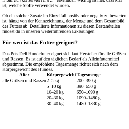
„
natürlich konserviert mit ...
“ erkennbar. Wichtig ist hier, dass klar
ist, welche Stoffe verwendet wurden.
Ob ein solcher Zusatz im Einzelfall positiv oder negativ zu bewerten
ist, hängt von der Kennzeichnung, der Menge und dem Gesamtbild
des Futters ab. Detaillierte Informationen zu diesen Bestandteilen
findest du in unseren weiterführenden Erklärungen.
Für wen ist das Futter geeignet?
Das Pets Deli Hundefutter eignet sich laut Hersteller für alle Größen
und Rassen. Es ist auf den täglichen Bedarf als Alleinfuttermittel
abgestimmt. Die empfohlene Tagesmenge richtet sich nach dem
Körpergewicht des Hundes.
Alter
Körpergewicht
Tagesmenge
alle Größen und Rassen
2–5 kg
200–390 g
5–10 kg
390–650 g
10–20 kg
650–1090 g
20–30 kg
1090–1480 g
30–40 kg
1480–1830 g