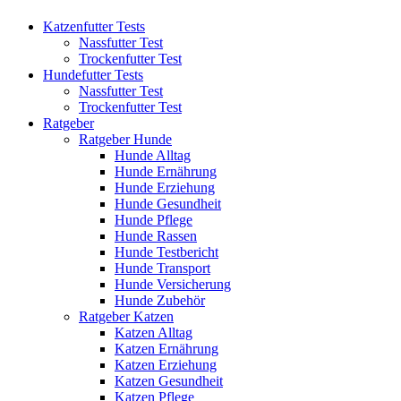
Katzenfutter Tests
Nassfutter Test
Trockenfutter Test
Hundefutter Tests
Nassfutter Test
Trockenfutter Test
Ratgeber
Ratgeber Hunde
Hunde Alltag
Hunde Ernährung
Hunde Erziehung
Hunde Gesundheit
Hunde Pflege
Hunde Rassen
Hunde Testbericht
Hunde Transport
Hunde Versicherung
Hunde Zubehör
Ratgeber Katzen
Katzen Alltag
Katzen Ernährung
Katzen Erziehung
Katzen Gesundheit
Katzen Pflege