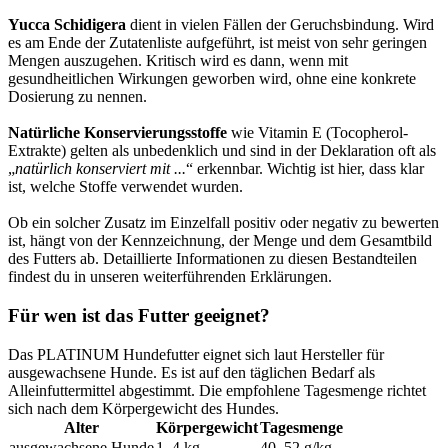
Yucca Schidigera
dient in vielen Fällen der Geruchsbindung. Wird
es am Ende der Zutatenliste aufgeführt, ist meist von sehr geringen
Mengen auszugehen. Kritisch wird es dann, wenn mit
gesundheitlichen Wirkungen geworben wird, ohne eine konkrete
Dosierung zu nennen.
Natürliche Konservierungsstoffe
wie Vitamin E (Tocopherol-
Extrakte) gelten als unbedenklich und sind in der Deklaration oft als
„
natürlich konserviert mit ...
“ erkennbar. Wichtig ist hier, dass klar
ist, welche Stoffe verwendet wurden.
Ob ein solcher Zusatz im Einzelfall positiv oder negativ zu bewerten
ist, hängt von der Kennzeichnung, der Menge und dem Gesamtbild
des Futters ab. Detaillierte Informationen zu diesen Bestandteilen
findest du in unseren weiterführenden Erklärungen.
Für wen ist das Futter geeignet?
Das PLATINUM Hundefutter eignet sich laut Hersteller für
ausgewachsene Hunde. Es ist auf den täglichen Bedarf als
Alleinfuttermittel abgestimmt. Die empfohlene Tagesmenge richtet
sich nach dem Körpergewicht des Hundes.
Alter
Körpergewicht
Tagesmenge
ausgewachsene Hunde
1–4 kg
40–52 g/kg