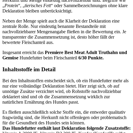
Herkunft und Menge eindeutig nachvollziehbar sind. Begriffe wie
„
Protein
“, „
tierisches Fett
“ oder Sammelbezeichnungen ohne klare
Deklaration bleiben unberücksichtigt.
Neben der Menge spielt auch die Klarheit der Deklaration eine
zentrale Rolle. Nur eindeutig benannte Bestandteile mit
nachvollziehbarer Mengenangabe fließen in die Bewertung ein. Je
transparenter die Zusammensetzung ist, desto höher fällt der
bewertete Fleischanteil aus.
Insgesamt erreicht das
Premiere
Best Meat Adult Truthahn und
Gemüse
Hundefutter beim Fleischanteil
6/30 Punkte.
Inhaltsstoffe im Detail
Bei den Inhaltsstoffen entscheidet sich, ob ein Hundefutter mehr als
nur eine vollständige Deklaration bietet. Hier zeigt sich, ob auf
unnötige Zusätze verzichtet wird, ob Rohstoffe nachvollziehbar
deklariert sind und ob die Zusammensetzung wirklich zur
natürlichen Ernährung des Hundes passt.
Es fließen ausschließlich solche Stoffe ein, die entweder qualitativ
fragwürdig sind, die Herkunft nicht offenlegen oder problematisch
für die Gesundheit des Hundes sein können.
Das Hundefutter enthält laut Deklaration folgende Zusatzstoffe: