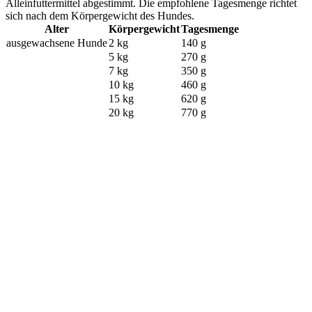
Alleinfuttermittel abgestimmt. Die empfohlene Tagesmenge richtet
sich nach dem Körpergewicht des Hundes.
Alter
Körpergewicht
Tagesmenge
ausgewachsene Hunde
2 kg
140 g
5 kg
270 g
7 kg
350 g
10 kg
460 g
15 kg
620 g
20 kg
770 g