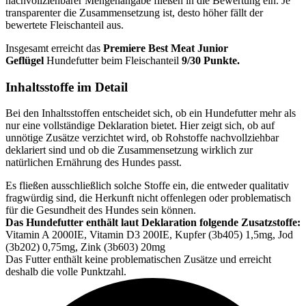
nachvollziehbarer Mengenangabe fließen in die Bewertung ein. Je
transparenter die Zusammensetzung ist, desto höher fällt der
bewertete Fleischanteil aus.
Insgesamt erreicht das
Premiere
Best Meat Junior
Geflügel
Hundefutter beim Fleischanteil
9/30 Punkte.
Inhaltsstoffe im Detail
Bei den Inhaltsstoffen entscheidet sich, ob ein Hundefutter mehr als
nur eine vollständige Deklaration bietet. Hier zeigt sich, ob auf
unnötige Zusätze verzichtet wird, ob Rohstoffe nachvollziehbar
deklariert sind und ob die Zusammensetzung wirklich zur
natürlichen Ernährung des Hundes passt.
Es fließen ausschließlich solche Stoffe ein, die entweder qualitativ
fragwürdig sind, die Herkunft nicht offenlegen oder problematisch
für die Gesundheit des Hundes sein können.
Das Hundefutter enthält laut Deklaration folgende Zusatzstoffe:
Vitamin A 2000IE, Vitamin D3 200IE, Kupfer (3b405) 1,5mg, Jod
(3b202) 0,75mg, Zink (3b603) 20mg
Das Futter enthält keine problematischen Zusätze und erreicht
deshalb die volle Punktzahl.