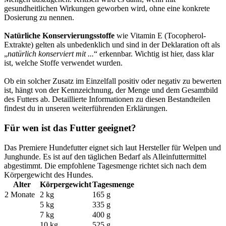
gesundheitlichen Wirkungen geworben wird, ohne eine konkrete
Dosierung zu nennen.
Natürliche Konservierungsstoffe
wie Vitamin E (Tocopherol-
Extrakte) gelten als unbedenklich und sind in der Deklaration oft als
„
natürlich konserviert mit ...
“ erkennbar. Wichtig ist hier, dass klar
ist, welche Stoffe verwendet wurden.
Ob ein solcher Zusatz im Einzelfall positiv oder negativ zu bewerten
ist, hängt von der Kennzeichnung, der Menge und dem Gesamtbild
des Futters ab. Detaillierte Informationen zu diesen Bestandteilen
findest du in unseren weiterführenden Erklärungen.
Für wen ist das Futter geeignet?
Das Premiere Hundefutter eignet sich laut Hersteller für Welpen und
Junghunde. Es ist auf den täglichen Bedarf als Alleinfuttermittel
abgestimmt. Die empfohlene Tagesmenge richtet sich nach dem
Körpergewicht des Hundes.
Alter
Körpergewicht
Tagesmenge
2 Monate
2 kg
165 g
5 kg
335 g
7 kg
400 g
10 kg
525 g