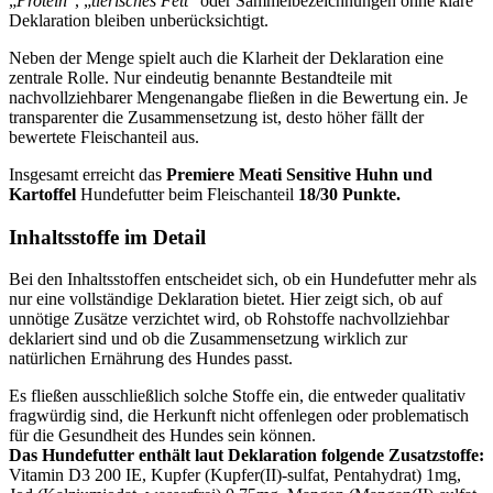
„
Protein
“, „
tierisches Fett
“ oder Sammelbezeichnungen ohne klare
Deklaration bleiben unberücksichtigt.
Neben der Menge spielt auch die Klarheit der Deklaration eine
zentrale Rolle. Nur eindeutig benannte Bestandteile mit
nachvollziehbarer Mengenangabe fließen in die Bewertung ein. Je
transparenter die Zusammensetzung ist, desto höher fällt der
bewertete Fleischanteil aus.
Insgesamt erreicht das
Premiere
Meati Sensitive Huhn und
Kartoffel
Hundefutter beim Fleischanteil
18/30 Punkte.
Inhaltsstoffe im Detail
Bei den Inhaltsstoffen entscheidet sich, ob ein Hundefutter mehr als
nur eine vollständige Deklaration bietet. Hier zeigt sich, ob auf
unnötige Zusätze verzichtet wird, ob Rohstoffe nachvollziehbar
deklariert sind und ob die Zusammensetzung wirklich zur
natürlichen Ernährung des Hundes passt.
Es fließen ausschließlich solche Stoffe ein, die entweder qualitativ
fragwürdig sind, die Herkunft nicht offenlegen oder problematisch
für die Gesundheit des Hundes sein können.
Das Hundefutter enthält laut Deklaration folgende Zusatzstoffe:
Vitamin D3 200 IE, Kupfer (Kupfer(II)-sulfat, Pentahydrat) 1mg,