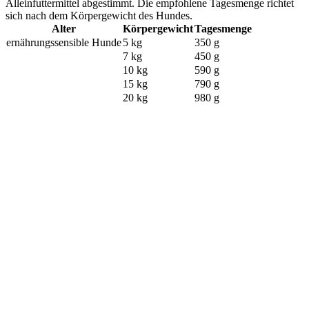
Alleinfuttermittel abgestimmt. Die empfohlene Tagesmenge richtet
sich nach dem Körpergewicht des Hundes.
Alter
Körpergewicht
Tagesmenge
ernährungssensible Hunde
5 kg
350 g
7 kg
450 g
10 kg
590 g
15 kg
790 g
20 kg
980 g