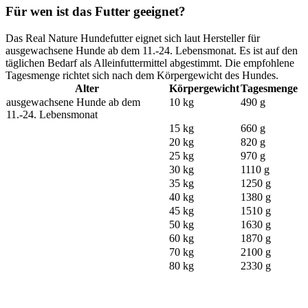
Für wen ist das Futter geeignet?
Das Real Nature Hundefutter eignet sich laut Hersteller für
ausgewachsene Hunde ab dem 11.-24. Lebensmonat. Es ist auf den
täglichen Bedarf als Alleinfuttermittel abgestimmt. Die empfohlene
Tagesmenge richtet sich nach dem Körpergewicht des Hundes.
Alter
Körpergewicht
Tagesmenge
ausgewachsene Hunde ab dem
10 kg
490 g
11.-24. Lebensmonat
15 kg
660 g
20 kg
820 g
25 kg
970 g
30 kg
1110 g
35 kg
1250 g
40 kg
1380 g
45 kg
1510 g
50 kg
1630 g
60 kg
1870 g
70 kg
2100 g
80 kg
2330 g