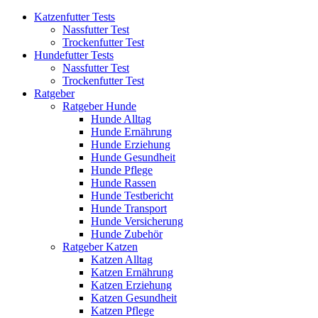
Katzenfutter Tests
Nassfutter Test
Trockenfutter Test
Hundefutter Tests
Nassfutter Test
Trockenfutter Test
Ratgeber
Ratgeber Hunde
Hunde Alltag
Hunde Ernährung
Hunde Erziehung
Hunde Gesundheit
Hunde Pflege
Hunde Rassen
Hunde Testbericht
Hunde Transport
Hunde Versicherung
Hunde Zubehör
Ratgeber Katzen
Katzen Alltag
Katzen Ernährung
Katzen Erziehung
Katzen Gesundheit
Katzen Pflege