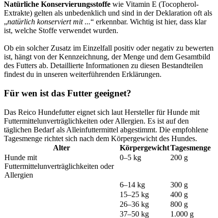
Natürliche Konservierungsstoffe
wie Vitamin E (Tocopherol-
Extrakte) gelten als unbedenklich und sind in der Deklaration oft als
„
natürlich konserviert mit ...
“ erkennbar. Wichtig ist hier, dass klar
ist, welche Stoffe verwendet wurden.
Ob ein solcher Zusatz im Einzelfall positiv oder negativ zu bewerten
ist, hängt von der Kennzeichnung, der Menge und dem Gesamtbild
des Futters ab. Detaillierte Informationen zu diesen Bestandteilen
findest du in unseren weiterführenden Erklärungen.
Für wen ist das Futter geeignet?
Das Reico Hundefutter eignet sich laut Hersteller für Hunde mit
Futtermittelunverträglichkeiten oder Allergien. Es ist auf den
täglichen Bedarf als Alleinfuttermittel abgestimmt. Die empfohlene
Tagesmenge richtet sich nach dem Körpergewicht des Hundes.
Alter
Körpergewicht
Tagesmenge
Hunde mit
0–5 kg
200 g
Futtermittelunverträglichkeiten oder
Allergien
6–14 kg
300 g
15–25 kg
400 g
26–36 kg
800 g
37–50 kg
1.000 g