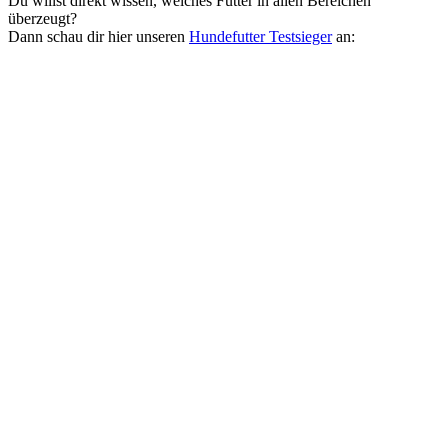
Du willst direkt wissen, welches Futter in allen Bereichen
überzeugt?
Dann schau dir hier unseren
Hundefutter Testsieger
an: