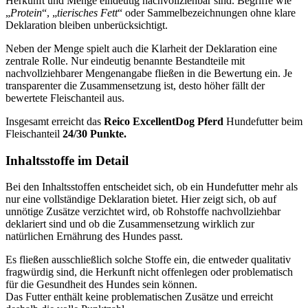
Herkunft und Menge eindeutig nachvollziehbar sind. Begriffe wie
„
Protein
“, „
tierisches Fett
“ oder Sammelbezeichnungen ohne klare
Deklaration bleiben unberücksichtigt.
Neben der Menge spielt auch die Klarheit der Deklaration eine
zentrale Rolle. Nur eindeutig benannte Bestandteile mit
nachvollziehbarer Mengenangabe fließen in die Bewertung ein. Je
transparenter die Zusammensetzung ist, desto höher fällt der
bewertete Fleischanteil aus.
Insgesamt erreicht das
Reico
ExcellentDog Pferd
Hundefutter beim
Fleischanteil
24/30 Punkte.
Inhaltsstoffe im Detail
Bei den Inhaltsstoffen entscheidet sich, ob ein Hundefutter mehr als
nur eine vollständige Deklaration bietet. Hier zeigt sich, ob auf
unnötige Zusätze verzichtet wird, ob Rohstoffe nachvollziehbar
deklariert sind und ob die Zusammensetzung wirklich zur
natürlichen Ernährung des Hundes passt.
Es fließen ausschließlich solche Stoffe ein, die entweder qualitativ
fragwürdig sind, die Herkunft nicht offenlegen oder problematisch
für die Gesundheit des Hundes sein können.
Das Futter enthält keine problematischen Zusätze und erreicht