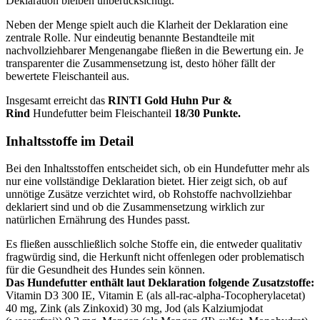
Deklaration bleiben unberücksichtigt.
Neben der Menge spielt auch die Klarheit der Deklaration eine
zentrale Rolle. Nur eindeutig benannte Bestandteile mit
nachvollziehbarer Mengenangabe fließen in die Bewertung ein. Je
transparenter die Zusammensetzung ist, desto höher fällt der
bewertete Fleischanteil aus.
Insgesamt erreicht das
RINTI
Gold Huhn Pur &
Rind
Hundefutter beim Fleischanteil
18/30 Punkte.
Inhaltsstoffe im Detail
Bei den Inhaltsstoffen entscheidet sich, ob ein Hundefutter mehr als
nur eine vollständige Deklaration bietet. Hier zeigt sich, ob auf
unnötige Zusätze verzichtet wird, ob Rohstoffe nachvollziehbar
deklariert sind und ob die Zusammensetzung wirklich zur
natürlichen Ernährung des Hundes passt.
Es fließen ausschließlich solche Stoffe ein, die entweder qualitativ
fragwürdig sind, die Herkunft nicht offenlegen oder problematisch
für die Gesundheit des Hundes sein können.
Das Hundefutter enthält laut Deklaration folgende Zusatzstoffe:
Vitamin D3 300 IE, Vitamin E (als all-rac-alpha-Tocopherylacetat)
40 mg, Zink (als Zinkoxid) 30 mg, Jod (als Kalziumjodat