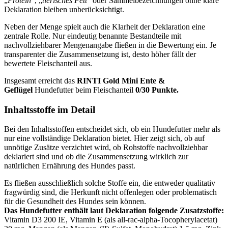
„
Protein
“, „
tierisches Fett
“ oder Sammelbezeichnungen ohne klare
Deklaration bleiben unberücksichtigt.
Neben der Menge spielt auch die Klarheit der Deklaration eine
zentrale Rolle. Nur eindeutig benannte Bestandteile mit
nachvollziehbarer Mengenangabe fließen in die Bewertung ein. Je
transparenter die Zusammensetzung ist, desto höher fällt der
bewertete Fleischanteil aus.
Insgesamt erreicht das
RINTI
Gold Mini Ente &
Geflügel
Hundefutter beim Fleischanteil
0/30 Punkte.
Inhaltsstoffe im Detail
Bei den Inhaltsstoffen entscheidet sich, ob ein Hundefutter mehr als
nur eine vollständige Deklaration bietet. Hier zeigt sich, ob auf
unnötige Zusätze verzichtet wird, ob Rohstoffe nachvollziehbar
deklariert sind und ob die Zusammensetzung wirklich zur
natürlichen Ernährung des Hundes passt.
Es fließen ausschließlich solche Stoffe ein, die entweder qualitativ
fragwürdig sind, die Herkunft nicht offenlegen oder problematisch
für die Gesundheit des Hundes sein können.
Das Hundefutter enthält laut Deklaration folgende Zusatzstoffe:
Vitamin D3 200 IE, Vitamin E (als all-rac-alpha-Tocopherylacetat)