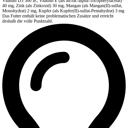
Vitamin D3 300 IE, Vitamin E (als all-rac-alpha-Tocopherylacetat)
40 mg, Zink (als Zinkoxid) 30 mg, Mangan (als Mangan(II)-sulfat,
Monohydrat) 2 mg, Kupfer (als Kupfer(II)-sulfat-Pentahydrat) 3 mg
Das Futter enthält keine problematischen Zusätze und erreicht
deshalb die volle Punktzahl.