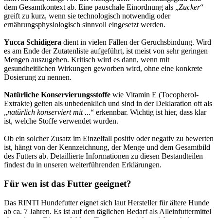
dem Gesamtkontext ab. Eine pauschale Einordnung als „
Zucker
“
greift zu kurz, wenn sie technologisch notwendig oder
ernährungsphysiologisch sinnvoll eingesetzt werden.
Yucca Schidigera
dient in vielen Fällen der Geruchsbindung. Wird
es am Ende der Zutatenliste aufgeführt, ist meist von sehr geringen
Mengen auszugehen. Kritisch wird es dann, wenn mit
gesundheitlichen Wirkungen geworben wird, ohne eine konkrete
Dosierung zu nennen.
Natürliche Konservierungsstoffe
wie Vitamin E (Tocopherol-
Extrakte) gelten als unbedenklich und sind in der Deklaration oft als
„
natürlich konserviert mit ...
“ erkennbar. Wichtig ist hier, dass klar
ist, welche Stoffe verwendet wurden.
Ob ein solcher Zusatz im Einzelfall positiv oder negativ zu bewerten
ist, hängt von der Kennzeichnung, der Menge und dem Gesamtbild
des Futters ab. Detaillierte Informationen zu diesen Bestandteilen
findest du in unseren weiterführenden Erklärungen.
Für wen ist das Futter geeignet?
Das RINTI Hundefutter eignet sich laut Hersteller für ältere Hunde
ab ca. 7 Jahren. Es ist auf den täglichen Bedarf als Alleinfuttermittel