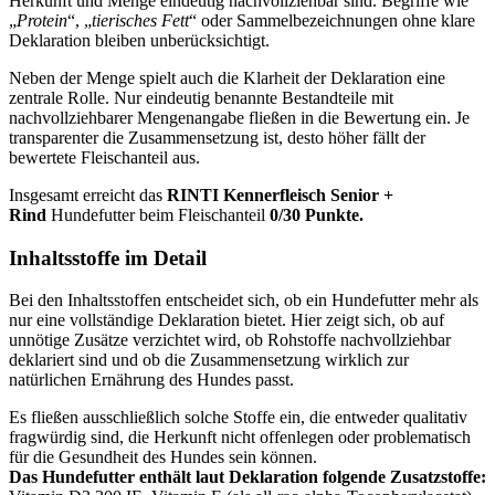
Herkunft und Menge eindeutig nachvollziehbar sind. Begriffe wie
„
Protein
“, „
tierisches Fett
“ oder Sammelbezeichnungen ohne klare
Deklaration bleiben unberücksichtigt.
Neben der Menge spielt auch die Klarheit der Deklaration eine
zentrale Rolle. Nur eindeutig benannte Bestandteile mit
nachvollziehbarer Mengenangabe fließen in die Bewertung ein. Je
transparenter die Zusammensetzung ist, desto höher fällt der
bewertete Fleischanteil aus.
Insgesamt erreicht das
RINTI
Kennerfleisch Senior +
Rind
Hundefutter beim Fleischanteil
0/30 Punkte.
Inhaltsstoffe im Detail
Bei den Inhaltsstoffen entscheidet sich, ob ein Hundefutter mehr als
nur eine vollständige Deklaration bietet. Hier zeigt sich, ob auf
unnötige Zusätze verzichtet wird, ob Rohstoffe nachvollziehbar
deklariert sind und ob die Zusammensetzung wirklich zur
natürlichen Ernährung des Hundes passt.
Es fließen ausschließlich solche Stoffe ein, die entweder qualitativ
fragwürdig sind, die Herkunft nicht offenlegen oder problematisch
für die Gesundheit des Hundes sein können.
Das Hundefutter enthält laut Deklaration folgende Zusatzstoffe: