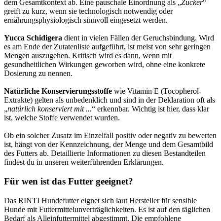
dem Gesamtkontext ab. Eine pauschale Einordnung als „
Zucker
“
greift zu kurz, wenn sie technologisch notwendig oder
ernährungsphysiologisch sinnvoll eingesetzt werden.
Yucca Schidigera
dient in vielen Fällen der Geruchsbindung. Wird
es am Ende der Zutatenliste aufgeführt, ist meist von sehr geringen
Mengen auszugehen. Kritisch wird es dann, wenn mit
gesundheitlichen Wirkungen geworben wird, ohne eine konkrete
Dosierung zu nennen.
Natürliche Konservierungsstoffe
wie Vitamin E (Tocopherol-
Extrakte) gelten als unbedenklich und sind in der Deklaration oft als
„
natürlich konserviert mit ...
“ erkennbar. Wichtig ist hier, dass klar
ist, welche Stoffe verwendet wurden.
Ob ein solcher Zusatz im Einzelfall positiv oder negativ zu bewerten
ist, hängt von der Kennzeichnung, der Menge und dem Gesamtbild
des Futters ab. Detaillierte Informationen zu diesen Bestandteilen
findest du in unseren weiterführenden Erklärungen.
Für wen ist das Futter geeignet?
Das RINTI Hundefutter eignet sich laut Hersteller für sensible
Hunde mit Futtermittelunverträglichkeiten. Es ist auf den täglichen
Bedarf als Alleinfuttermittel abgestimmt. Die empfohlene