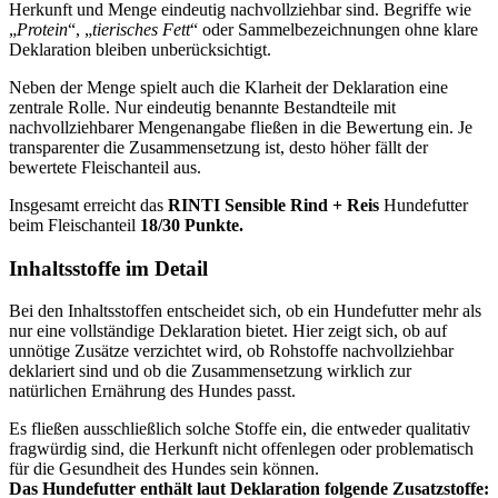
Herkunft und Menge eindeutig nachvollziehbar sind. Begriffe wie
„
Protein
“, „
tierisches Fett
“ oder Sammelbezeichnungen ohne klare
Deklaration bleiben unberücksichtigt.
Neben der Menge spielt auch die Klarheit der Deklaration eine
zentrale Rolle. Nur eindeutig benannte Bestandteile mit
nachvollziehbarer Mengenangabe fließen in die Bewertung ein. Je
transparenter die Zusammensetzung ist, desto höher fällt der
bewertete Fleischanteil aus.
Insgesamt erreicht das
RINTI
Sensible Rind + Reis
Hundefutter
beim Fleischanteil
18/30 Punkte.
Inhaltsstoffe im Detail
Bei den Inhaltsstoffen entscheidet sich, ob ein Hundefutter mehr als
nur eine vollständige Deklaration bietet. Hier zeigt sich, ob auf
unnötige Zusätze verzichtet wird, ob Rohstoffe nachvollziehbar
deklariert sind und ob die Zusammensetzung wirklich zur
natürlichen Ernährung des Hundes passt.
Es fließen ausschließlich solche Stoffe ein, die entweder qualitativ
fragwürdig sind, die Herkunft nicht offenlegen oder problematisch
für die Gesundheit des Hundes sein können.
Das Hundefutter enthält laut Deklaration folgende Zusatzstoffe: