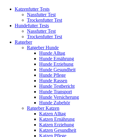
Katzenfutter Tests
Nassfutter Test
Trockenfutter Test
Hundefutter Tests
Nassfutter Test
Trockenfutter Test
Ratgeber
Ratgeber Hunde
Hunde Alltag
Hunde Ernährung
Hunde Erziehung
Hunde Gesundheit
Hunde Pflege
Hunde Rassen
Hunde Testbericht
Hunde Transport
Hunde Versicherung
Hunde Zubehör
Ratgeber Katzen
Katzen Alltag
Katzen Ernährung
Katzen Erziehung
Katzen Gesundheit
Katzen Pflege