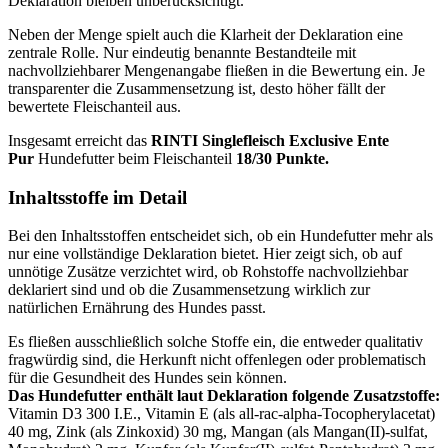
Deklaration bleiben unberücksichtigt.
Neben der Menge spielt auch die Klarheit der Deklaration eine
zentrale Rolle. Nur eindeutig benannte Bestandteile mit
nachvollziehbarer Mengenangabe fließen in die Bewertung ein. Je
transparenter die Zusammensetzung ist, desto höher fällt der
bewertete Fleischanteil aus.
Insgesamt erreicht das
RINTI
Singlefleisch Exclusive Ente
Pur
Hundefutter beim Fleischanteil
18/30 Punkte.
Inhaltsstoffe im Detail
Bei den Inhaltsstoffen entscheidet sich, ob ein Hundefutter mehr als
nur eine vollständige Deklaration bietet. Hier zeigt sich, ob auf
unnötige Zusätze verzichtet wird, ob Rohstoffe nachvollziehbar
deklariert sind und ob die Zusammensetzung wirklich zur
natürlichen Ernährung des Hundes passt.
Es fließen ausschließlich solche Stoffe ein, die entweder qualitativ
fragwürdig sind, die Herkunft nicht offenlegen oder problematisch
für die Gesundheit des Hundes sein können.
Das Hundefutter enthält laut Deklaration folgende Zusatzstoffe:
Vitamin D3 300 I.E., Vitamin E (als all-rac-alpha-Tocopherylacetat)
40 mg, Zink (als Zinkoxid) 30 mg, Mangan (als Mangan(II)-sulfat,