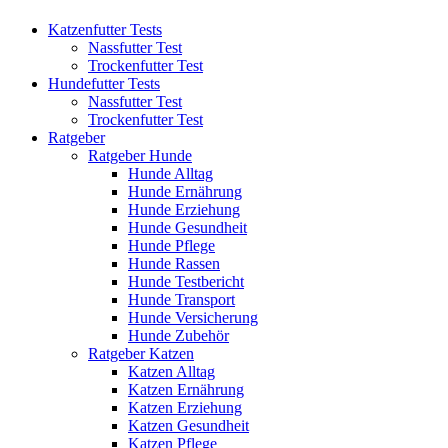
Katzenfutter Tests
Nassfutter Test
Trockenfutter Test
Hundefutter Tests
Nassfutter Test
Trockenfutter Test
Ratgeber
Ratgeber Hunde
Hunde Alltag
Hunde Ernährung
Hunde Erziehung
Hunde Gesundheit
Hunde Pflege
Hunde Rassen
Hunde Testbericht
Hunde Transport
Hunde Versicherung
Hunde Zubehör
Ratgeber Katzen
Katzen Alltag
Katzen Ernährung
Katzen Erziehung
Katzen Gesundheit
Katzen Pflege