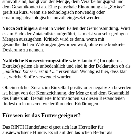
sinnvoll sind, hängt von der Menge, dem Verarbeitungsgrad und
dem Gesamtkontext ab. Eine pauschale Einordnung als „
Zucker
“
greift zu kurz, wenn sie technologisch notwendig oder
ernährungsphysiologisch sinnvoll eingesetzt werden.
Yucca Schidigera
dient in vielen Fällen der Geruchsbindung. Wird
es am Ende der Zutatenliste aufgeführt, ist meist von sehr geringen
Mengen auszugehen. Kritisch wird es dann, wenn mit
gesundheitlichen Wirkungen geworben wird, ohne eine konkrete
Dosierung zu nennen.
Natürliche Konservierungsstoffe
wie Vitamin E (Tocopherol-
Extrakte) gelten als unbedenklich und sind in der Deklaration oft als
„
natürlich konserviert mit ...
“ erkennbar. Wichtig ist hier, dass klar
ist, welche Stoffe verwendet wurden.
Ob ein solcher Zusatz im Einzelfall positiv oder negativ zu bewerten
ist, hängt von der Kennzeichnung, der Menge und dem Gesamtbild
des Futters ab. Detaillierte Informationen zu diesen Bestandteilen
findest du in unseren weiterführenden Erklärungen.
Für wen ist das Futter geeignet?
Das RINTI Hundefutter eignet sich laut Hersteller für
ausgewachsene Hunde. Es ist auf den täglichen Bedarf als