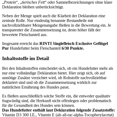
„
Protein
“, „
tierisches Fett
“ oder Sammelbezeichnungen ohne klare
Deklaration bleiben unberücksichtigt.
Neben der Menge spielt auch die Klarheit der Deklaration eine
zentrale Rolle. Nur eindeutig benannte Bestandteile mit
nachvollziehbarer Mengenangabe fließen in die Bewertung ein. Je
transparenter die Zusammensetzung ist, desto höher fällt der
bewertete Fleischanteil aus.
Insgesamt erreicht das
RINTI
Singlefleisch Exclusive Geflügel
Pur
Hundefutter beim Fleischanteil
6/30 Punkte.
Inhaltsstoffe im Detail
Bei den Inhaltsstoffen entscheidet sich, ob ein Hundefutter mehr als
nur eine vollständige Deklaration bietet. Hier zeigt sich, ob auf
unnötige Zusätze verzichtet wird, ob Rohstoffe nachvollziehbar
deklariert sind und ob die Zusammensetzung wirklich zur
natürlichen Ernährung des Hundes passt.
Es fließen ausschließlich solche Stoffe ein, die entweder qualitativ
fragwürdig sind, die Herkunft nicht offenlegen oder problematisch
für die Gesundheit des Hundes sein können.
Das Hundefutter enthält laut Deklaration folgende Zusatzstoffe:
Vitamin D3 300 I.E., Vitamin E (als all-rac-alpha-Tocopherylacetat)