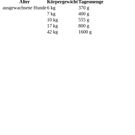
Alter
Körpergewicht
Tagesmenge
ausgewachsene Hunde
6 kg
370 g
7 kg
400 g
10 kg
555 g
17 kg
800 g
42 kg
1600 g