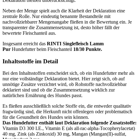
Deklaration bleiben unberücksichtigt.
Neben der Menge spielt auch die Klarheit der Deklaration eine
zentrale Rolle. Nur eindeutig benannte Bestandteile mit
nachvollziehbarer Mengenangabe fließen in die Bewertung ein. Je
transparenter die Zusammensetzung ist, desto höher fällt der
bewertete Fleischanteil aus.
Insgesamt erreicht das
RINTI
Singlefleisch Lamm
Pur
Hundefutter beim Fleischanteil
18/30 Punkte.
Inhaltsstoffe im Detail
Bei den Inhaltsstoffen entscheidet sich, ob ein Hundefutter mehr als
nur eine vollständige Deklaration bietet. Hier zeigt sich, ob auf
unnötige Zusätze verzichtet wird, ob Rohstoffe nachvollziehbar
deklariert sind und ob die Zusammensetzung wirklich zur
natürlichen Ernährung des Hundes passt.
Es fließen ausschließlich solche Stoffe ein, die entweder qualitativ
fragwürdig sind, die Herkunft nicht offenlegen oder problematisch
für die Gesundheit des Hundes sein können.
Das Hundefutter enthält laut Deklaration folgende Zusatzstoffe:
Vitamin D3 300 I.E., Vitamin E (als all-rac-alpha-Tocopherylacetat)
40 mg, Zink (als Zinkoxid) 30 mg, Mangan (Mangan(II)-sulfat,