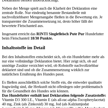
Deklaration bleiben unberücksichtigt.
Neben der Menge spielt auch die Klarheit der Deklaration eine
zentrale Rolle. Nur eindeutig benannte Bestandteile mit
nachvollziehbarer Mengenangabe fließen in die Bewertung ein. Je
transparenter die Zusammensetzung ist, desto höher fällt der
bewertete Fleischanteil aus.
Insgesamt erreicht das
RINTI
Singlefleisch Pute Pur
Hundefutter
beim Fleischanteil
18/30 Punkte.
Inhaltsstoffe im Detail
Bei den Inhaltsstoffen entscheidet sich, ob ein Hundefutter mehr als
nur eine vollständige Deklaration bietet. Hier zeigt sich, ob auf
unnötige Zusätze verzichtet wird, ob Rohstoffe nachvollziehbar
deklariert sind und ob die Zusammensetzung wirklich zur
natürlichen Ernährung des Hundes passt.
Es fließen ausschließlich solche Stoffe ein, die entweder qualitativ
fragwürdig sind, die Herkunft nicht offenlegen oder problematisch
für die Gesundheit des Hundes sein können.
Das Hundefutter enthält laut Deklaration folgende Zusatzstoffe:
Vitamin D3 300 I.E., Vitamin E (als all-rac-alpha-Tocopherylacetat)
40 mg, Zink (als Zinkoxid) 30 mg, Jod (als Kalziumjodat