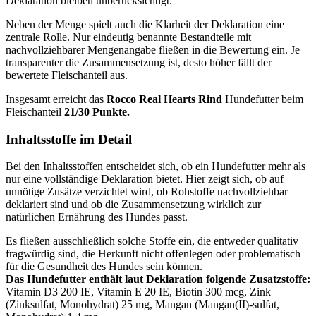
Deklaration bleiben unberücksichtigt.
Neben der Menge spielt auch die Klarheit der Deklaration eine
zentrale Rolle. Nur eindeutig benannte Bestandteile mit
nachvollziehbarer Mengenangabe fließen in die Bewertung ein. Je
transparenter die Zusammensetzung ist, desto höher fällt der
bewertete Fleischanteil aus.
Insgesamt erreicht das
Rocco
Real Hearts Rind
Hundefutter beim
Fleischanteil
21/30 Punkte.
Inhaltsstoffe im Detail
Bei den Inhaltsstoffen entscheidet sich, ob ein Hundefutter mehr als
nur eine vollständige Deklaration bietet. Hier zeigt sich, ob auf
unnötige Zusätze verzichtet wird, ob Rohstoffe nachvollziehbar
deklariert sind und ob die Zusammensetzung wirklich zur
natürlichen Ernährung des Hundes passt.
Es fließen ausschließlich solche Stoffe ein, die entweder qualitativ
fragwürdig sind, die Herkunft nicht offenlegen oder problematisch
für die Gesundheit des Hundes sein können.
Das Hundefutter enthält laut Deklaration folgende Zusatzstoffe:
Vitamin D3 200 IE, Vitamin E 20 IE, Biotin 300 mcg, Zink
(Zinksulfat, Monohydrat) 25 mg, Mangan (Mangan(II)-sulfat,