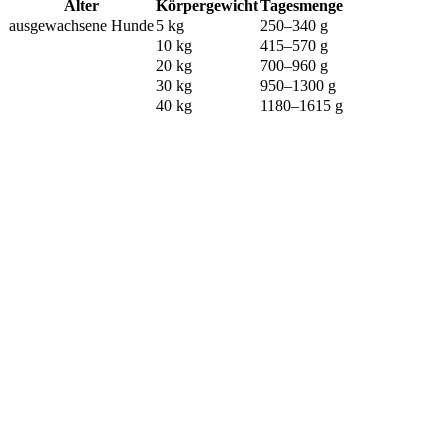
Alter
Körpergewicht
Tagesmenge
ausgewachsene Hunde
5 kg
250–340 g
10 kg
415–570 g
20 kg
700–960 g
30 kg
950–1300 g
40 kg
1180–1615 g