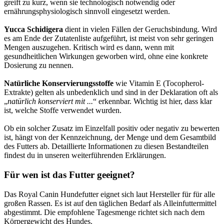
greift zu kurz, wenn sie technologisch notwendig oder
ernährungsphysiologisch sinnvoll eingesetzt werden.
Yucca Schidigera
dient in vielen Fällen der Geruchsbindung. Wird
es am Ende der Zutatenliste aufgeführt, ist meist von sehr geringen
Mengen auszugehen. Kritisch wird es dann, wenn mit
gesundheitlichen Wirkungen geworben wird, ohne eine konkrete
Dosierung zu nennen.
Natürliche Konservierungsstoffe
wie Vitamin E (Tocopherol-
Extrakte) gelten als unbedenklich und sind in der Deklaration oft als
„
natürlich konserviert mit ...
“ erkennbar. Wichtig ist hier, dass klar
ist, welche Stoffe verwendet wurden.
Ob ein solcher Zusatz im Einzelfall positiv oder negativ zu bewerten
ist, hängt von der Kennzeichnung, der Menge und dem Gesamtbild
des Futters ab. Detaillierte Informationen zu diesen Bestandteilen
findest du in unseren weiterführenden Erklärungen.
Für wen ist das Futter geeignet?
Das Royal Canin Hundefutter eignet sich laut Hersteller für für alle
großen Rassen. Es ist auf den täglichen Bedarf als Alleinfuttermittel
abgestimmt. Die empfohlene Tagesmenge richtet sich nach dem
Körpergewicht des Hundes.