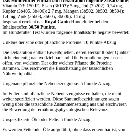
Das Hundefutter enthält laut Deklaration folgende Zusatzstoffe:
Vitamin D3: 150 IE, Eisen (3b103): 5 mg, Jod (3b202): 0,34 mg,
Kupfer (3b405, 3b406): 2,7 mg, Mangan (3b502, 3b503, 3b504):
1,4 mg, Zink (3b603, 3b605, 3b606): 14 mg
Insgesamt erreicht das
Royal Canin
Hundefutter bei den
Inhaltsstoffen
30/50 Punkte.
Im Hundefutter Test wurden folgende Inhaltsstoffe negativ bewertet:
Unklare tierische oder pflanzliche Proteine: 10 Punkte Abzug
Die Deklaration enthält Eiweißquellen, deren Herkunft oder Qualität
nicht eindeutig nachvollziehbar sind. Die Formulierungen lassen
offen, von welchem Tier oder welcher Pflanze die Proteine
stammen. Das erschwert die Einschätzung der tatsächlichen
Nährwertqualität.
Ungenaue pflanzliche Nebenerzeugnisse: 5 Punkte Abzug
Im Futter sind pflanzliche Nebenerzeugnisse enthalten, die nicht
weiter spezifiziert werden. Diese Sammelbezeichnungen sagen
wenig über die tatsächliche Zusammensetzung aus und erschweren
die Bewertung der ernährungsphysiologischen Relevanz.
Unspezifizierte Öle oder Fette: 5 Punkte Abzug
Es werden Fette oder Öle aufgeführt, ohne dass erkennbar ist, von