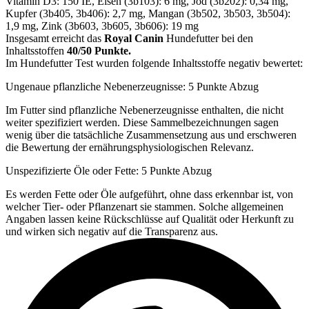
Vitamin D3: 150 IE, Eisen (3b103): 6 mg, Jod (3b202): 0,34 mg,
Kupfer (3b405, 3b406): 2,7 mg, Mangan (3b502, 3b503, 3b504):
1,9 mg, Zink (3b603, 3b605, 3b606): 19 mg
Insgesamt erreicht das
Royal Canin
Hundefutter bei den
Inhaltsstoffen
40/50 Punkte.
Im Hundefutter Test wurden folgende Inhaltsstoffe negativ bewertet:
Ungenaue pflanzliche Nebenerzeugnisse: 5 Punkte Abzug
Im Futter sind pflanzliche Nebenerzeugnisse enthalten, die nicht
weiter spezifiziert werden. Diese Sammelbezeichnungen sagen
wenig über die tatsächliche Zusammensetzung aus und erschweren
die Bewertung der ernährungsphysiologischen Relevanz.
Unspezifizierte Öle oder Fette: 5 Punkte Abzug
Es werden Fette oder Öle aufgeführt, ohne dass erkennbar ist, von
welcher Tier- oder Pflanzenart sie stammen. Solche allgemeinen
Angaben lassen keine Rückschlüsse auf Qualität oder Herkunft zu
und wirken sich negativ auf die Transparenz aus.