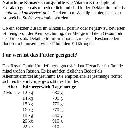
Natürliche Konservierungsstoffe
wie Vitamin E (Tocopherol-
Extrakte) gelten als unbedenklich und sind in der Deklaration oft als
„
natürlich konserviert mit ...
“ erkennbar. Wichtig ist hier, dass klar
ist, welche Stoffe verwendet wurden.
Ob ein solcher Zusatz im Einzelfall positiv oder negativ zu bewerten
ist, hängt von der Kennzeichnung, der Menge und dem Gesamtbild
des Futters ab. Detaillierte Informationen zu diesen Bestandteilen
findest du in unseren weiterführenden Erklärungen.
Für wen ist das Futter geeignet?
Das Royal Canin Hundefutter eignet sich laut Hersteller für für alle
mittelgroßen Rassen. Es ist auf den täglichen Bedarf als
Alleinfuttermittel abgestimmt. Die empfohlene Tagesmenge richtet
sich nach dem Körpergewicht des Hundes.
Alter
Körpergewicht
Tagesmenge
2 Monate
12 kg
630 g
14 kg
700 g
15 kg
770 g
16 kg
770 g
18 kg
840 g
20 kg
910 g
22 kg
910 g