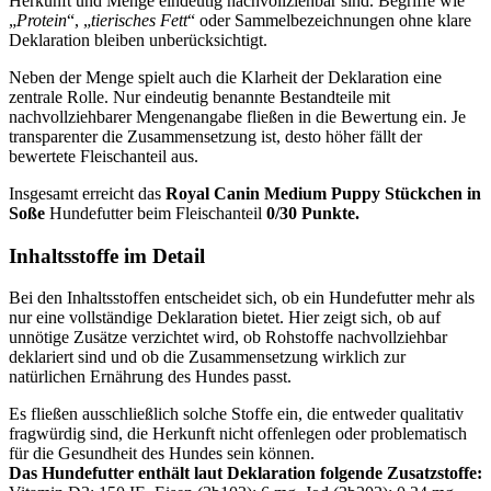
Herkunft und Menge eindeutig nachvollziehbar sind. Begriffe wie
„
Protein
“, „
tierisches Fett
“ oder Sammelbezeichnungen ohne klare
Deklaration bleiben unberücksichtigt.
Neben der Menge spielt auch die Klarheit der Deklaration eine
zentrale Rolle. Nur eindeutig benannte Bestandteile mit
nachvollziehbarer Mengenangabe fließen in die Bewertung ein. Je
transparenter die Zusammensetzung ist, desto höher fällt der
bewertete Fleischanteil aus.
Insgesamt erreicht das
Royal Canin
Medium Puppy Stückchen in
Soße
Hundefutter beim Fleischanteil
0/30 Punkte.
Inhaltsstoffe im Detail
Bei den Inhaltsstoffen entscheidet sich, ob ein Hundefutter mehr als
nur eine vollständige Deklaration bietet. Hier zeigt sich, ob auf
unnötige Zusätze verzichtet wird, ob Rohstoffe nachvollziehbar
deklariert sind und ob die Zusammensetzung wirklich zur
natürlichen Ernährung des Hundes passt.
Es fließen ausschließlich solche Stoffe ein, die entweder qualitativ
fragwürdig sind, die Herkunft nicht offenlegen oder problematisch
für die Gesundheit des Hundes sein können.
Das Hundefutter enthält laut Deklaration folgende Zusatzstoffe: