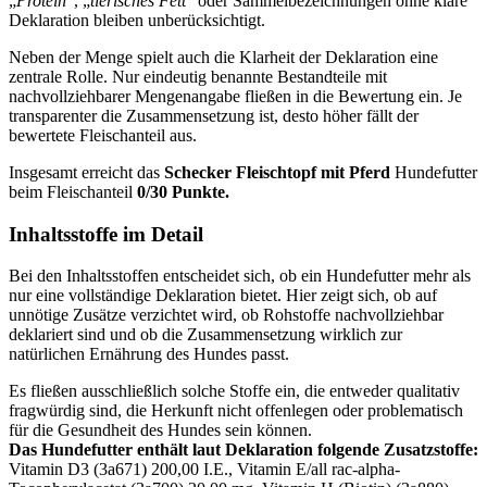
„
Protein
“, „
tierisches Fett
“ oder Sammelbezeichnungen ohne klare
Deklaration bleiben unberücksichtigt.
Neben der Menge spielt auch die Klarheit der Deklaration eine
zentrale Rolle. Nur eindeutig benannte Bestandteile mit
nachvollziehbarer Mengenangabe fließen in die Bewertung ein. Je
transparenter die Zusammensetzung ist, desto höher fällt der
bewertete Fleischanteil aus.
Insgesamt erreicht das
Schecker
Fleischtopf mit Pferd
Hundefutter
beim Fleischanteil
0/30 Punkte.
Inhaltsstoffe im Detail
Bei den Inhaltsstoffen entscheidet sich, ob ein Hundefutter mehr als
nur eine vollständige Deklaration bietet. Hier zeigt sich, ob auf
unnötige Zusätze verzichtet wird, ob Rohstoffe nachvollziehbar
deklariert sind und ob die Zusammensetzung wirklich zur
natürlichen Ernährung des Hundes passt.
Es fließen ausschließlich solche Stoffe ein, die entweder qualitativ
fragwürdig sind, die Herkunft nicht offenlegen oder problematisch
für die Gesundheit des Hundes sein können.
Das Hundefutter enthält laut Deklaration folgende Zusatzstoffe:
Vitamin D3 (3a671) 200,00 I.E., Vitamin E/all rac-alpha-