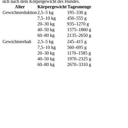
sich nach dem Körpergewicht des Hundes.
Alter
Körpergewicht
Tagesmenge
Gewichtsreduktion
2,5–5 kg
195–330 g
7,5–10 kg
450–555 g
20–30 kg
935–1270 g
40–50 kg
1575–1860 g
60–80 kg
2135–2650 g
Gewichtsrerhalt
2,5–5 kg
245–415 g
7,5–10 kg
560–695 g
20–30 kg
1170–1585 g
40–50 kg
1970–2325 g
60–80 kg
2670–3310 g