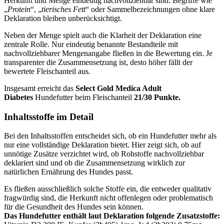
Herkunft und Menge eindeutig nachvollziehbar sind. Begriffe wie
„
Protein
“, „
tierisches Fett
“ oder Sammelbezeichnungen ohne klare
Deklaration bleiben unberücksichtigt.
Neben der Menge spielt auch die Klarheit der Deklaration eine
zentrale Rolle. Nur eindeutig benannte Bestandteile mit
nachvollziehbarer Mengenangabe fließen in die Bewertung ein. Je
transparenter die Zusammensetzung ist, desto höher fällt der
bewertete Fleischanteil aus.
Insgesamt erreicht das
Select Gold
Medica Adult
Diabetes
Hundefutter beim Fleischanteil
21/30 Punkte.
Inhaltsstoffe im Detail
Bei den Inhaltsstoffen entscheidet sich, ob ein Hundefutter mehr als
nur eine vollständige Deklaration bietet. Hier zeigt sich, ob auf
unnötige Zusätze verzichtet wird, ob Rohstoffe nachvollziehbar
deklariert sind und ob die Zusammensetzung wirklich zur
natürlichen Ernährung des Hundes passt.
Es fließen ausschließlich solche Stoffe ein, die entweder qualitativ
fragwürdig sind, die Herkunft nicht offenlegen oder problematisch
für die Gesundheit des Hundes sein können.
Das Hundefutter enthält laut Deklaration folgende Zusatzstoffe: