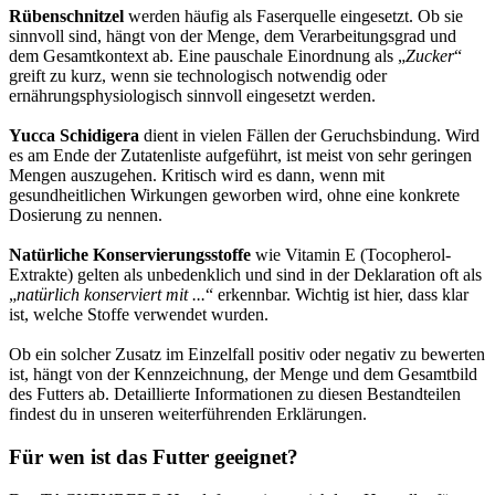
Rübenschnitzel
werden häufig als Faserquelle eingesetzt. Ob sie
sinnvoll sind, hängt von der Menge, dem Verarbeitungsgrad und
dem Gesamtkontext ab. Eine pauschale Einordnung als „
Zucker
“
greift zu kurz, wenn sie technologisch notwendig oder
ernährungsphysiologisch sinnvoll eingesetzt werden.
Yucca Schidigera
dient in vielen Fällen der Geruchsbindung. Wird
es am Ende der Zutatenliste aufgeführt, ist meist von sehr geringen
Mengen auszugehen. Kritisch wird es dann, wenn mit
gesundheitlichen Wirkungen geworben wird, ohne eine konkrete
Dosierung zu nennen.
Natürliche Konservierungsstoffe
wie Vitamin E (Tocopherol-
Extrakte) gelten als unbedenklich und sind in der Deklaration oft als
„
natürlich konserviert mit ...
“ erkennbar. Wichtig ist hier, dass klar
ist, welche Stoffe verwendet wurden.
Ob ein solcher Zusatz im Einzelfall positiv oder negativ zu bewerten
ist, hängt von der Kennzeichnung, der Menge und dem Gesamtbild
des Futters ab. Detaillierte Informationen zu diesen Bestandteilen
findest du in unseren weiterführenden Erklärungen.
Für wen ist das Futter geeignet?