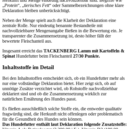
Herkunft und Menge eindeutig nachvollziehbar sind. Begriffe wie
„
Protein
“, „
tierisches Fett
“ oder Sammelbezeichnungen ohne klare
Deklaration bleiben unberücksichtigt.
Neben der Menge spielt auch die Klarheit der Deklaration eine
zentrale Rolle. Nur eindeutig benannte Bestandteile mit
nachvollziehbarer Mengenangabe fließen in die Bewertung ein. Je
transparenter die Zusammensetzung ist, desto höher fällt der
bewertete Fleischanteil aus.
Insgesamt erreicht das
TACKENBERG
Lamm mit Kartoffeln &
Spinat
Hundefutter beim Fleischanteil
27/30 Punkte.
Inhaltsstoffe im Detail
Bei den Inhaltsstoffen entscheidet sich, ob ein Hundefutter mehr als
nur eine vollständige Deklaration bietet. Hier zeigt sich, ob auf
unnötige Zusätze verzichtet wird, ob Rohstoffe nachvollziehbar
deklariert sind und ob die Zusammensetzung wirklich zur
natürlichen Ernährung des Hundes passt.
Es fließen ausschließlich solche Stoffe ein, die entweder qualitativ
fragwürdig sind, die Herkunft nicht offenlegen oder problematisch
für die Gesundheit des Hundes sein können.
Das Hundefutter enthält laut Deklaration folgende Zusatzstoffe: