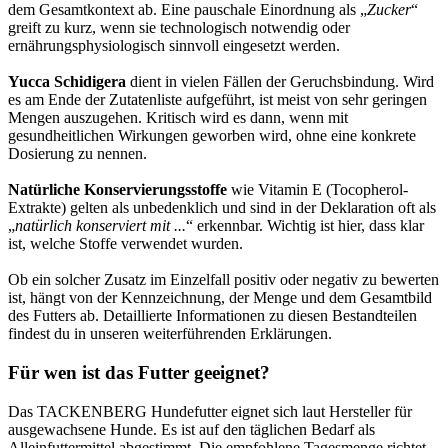
dem Gesamtkontext ab. Eine pauschale Einordnung als „
Zucker
“
greift zu kurz, wenn sie technologisch notwendig oder
ernährungsphysiologisch sinnvoll eingesetzt werden.
Yucca Schidigera
dient in vielen Fällen der Geruchsbindung. Wird
es am Ende der Zutatenliste aufgeführt, ist meist von sehr geringen
Mengen auszugehen. Kritisch wird es dann, wenn mit
gesundheitlichen Wirkungen geworben wird, ohne eine konkrete
Dosierung zu nennen.
Natürliche Konservierungsstoffe
wie Vitamin E (Tocopherol-
Extrakte) gelten als unbedenklich und sind in der Deklaration oft als
„
natürlich konserviert mit ...
“ erkennbar. Wichtig ist hier, dass klar
ist, welche Stoffe verwendet wurden.
Ob ein solcher Zusatz im Einzelfall positiv oder negativ zu bewerten
ist, hängt von der Kennzeichnung, der Menge und dem Gesamtbild
des Futters ab. Detaillierte Informationen zu diesen Bestandteilen
findest du in unseren weiterführenden Erklärungen.
Für wen ist das Futter geeignet?
Das TACKENBERG Hundefutter eignet sich laut Hersteller für
ausgewachsene Hunde. Es ist auf den täglichen Bedarf als
Alleinfuttermittel abgestimmt. Die empfohlene Tagesmenge richtet