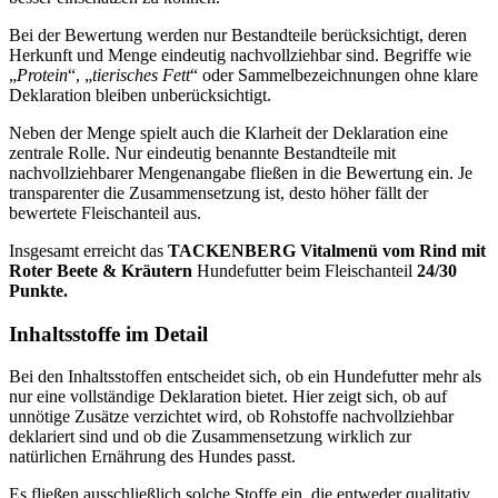
Bei der Bewertung werden nur Bestandteile berücksichtigt, deren
Herkunft und Menge eindeutig nachvollziehbar sind. Begriffe wie
„
Protein
“, „
tierisches Fett
“ oder Sammelbezeichnungen ohne klare
Deklaration bleiben unberücksichtigt.
Neben der Menge spielt auch die Klarheit der Deklaration eine
zentrale Rolle. Nur eindeutig benannte Bestandteile mit
nachvollziehbarer Mengenangabe fließen in die Bewertung ein. Je
transparenter die Zusammensetzung ist, desto höher fällt der
bewertete Fleischanteil aus.
Insgesamt erreicht das
TACKENBERG
Vitalmenü vom Rind mit
Roter Beete & Kräutern
Hundefutter beim Fleischanteil
24/30
Punkte.
Inhaltsstoffe im Detail
Bei den Inhaltsstoffen entscheidet sich, ob ein Hundefutter mehr als
nur eine vollständige Deklaration bietet. Hier zeigt sich, ob auf
unnötige Zusätze verzichtet wird, ob Rohstoffe nachvollziehbar
deklariert sind und ob die Zusammensetzung wirklich zur
natürlichen Ernährung des Hundes passt.
Es fließen ausschließlich solche Stoffe ein, die entweder qualitativ