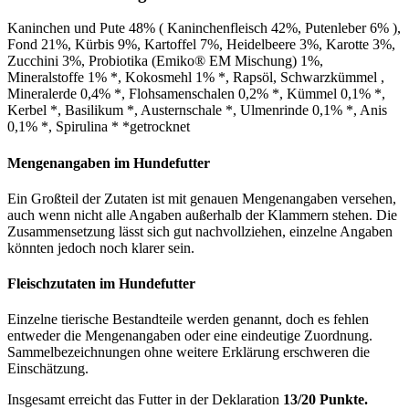
Kaninchen und Pute 48% ( Kaninchenfleisch 42%, Putenleber 6% ),
Fond 21%, Kürbis 9%, Kartoffel 7%, Heidelbeere 3%, Karotte 3%,
Zucchini 3%, Probiotika (Emiko® EM Mischung) 1%,
Mineralstoffe 1% *, Kokosmehl 1% *, Rapsöl, Schwarzkümmel ,
Mineralerde 0,4% *, Flohsamenschalen 0,2% *, Kümmel 0,1% *,
Kerbel *, Basilikum *, Austernschale *, Ulmenrinde 0,1% *, Anis
0,1% *, Spirulina * *getrocknet
Mengenangaben im Hundefutter
Ein Großteil der Zutaten ist mit genauen Mengenangaben versehen,
auch wenn nicht alle Angaben außerhalb der Klammern stehen. Die
Zusammensetzung lässt sich gut nachvollziehen, einzelne Angaben
könnten jedoch noch klarer sein.
Fleischzutaten im Hundefutter
Einzelne tierische Bestandteile werden genannt, doch es fehlen
entweder die Mengenangaben oder eine eindeutige Zuordnung.
Sammelbezeichnungen ohne weitere Erklärung erschweren die
Einschätzung.
Insgesamt erreicht das Futter in der Deklaration
13/20 Punkte.