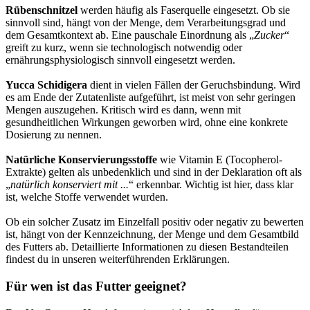
Rübenschnitzel
werden häufig als Faserquelle eingesetzt. Ob sie
sinnvoll sind, hängt von der Menge, dem Verarbeitungsgrad und
dem Gesamtkontext ab. Eine pauschale Einordnung als „
Zucker
“
greift zu kurz, wenn sie technologisch notwendig oder
ernährungsphysiologisch sinnvoll eingesetzt werden.
Yucca Schidigera
dient in vielen Fällen der Geruchsbindung. Wird
es am Ende der Zutatenliste aufgeführt, ist meist von sehr geringen
Mengen auszugehen. Kritisch wird es dann, wenn mit
gesundheitlichen Wirkungen geworben wird, ohne eine konkrete
Dosierung zu nennen.
Natürliche Konservierungsstoffe
wie Vitamin E (Tocopherol-
Extrakte) gelten als unbedenklich und sind in der Deklaration oft als
„
natürlich konserviert mit ...
“ erkennbar. Wichtig ist hier, dass klar
ist, welche Stoffe verwendet wurden.
Ob ein solcher Zusatz im Einzelfall positiv oder negativ zu bewerten
ist, hängt von der Kennzeichnung, der Menge und dem Gesamtbild
des Futters ab. Detaillierte Informationen zu diesen Bestandteilen
findest du in unseren weiterführenden Erklärungen.
Für wen ist das Futter geeignet?