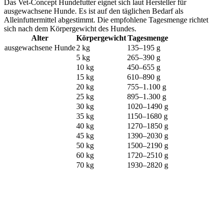
Das Vet-Concept Hundefutter eignet sich laut Hersteller für
ausgewachsene Hunde. Es ist auf den täglichen Bedarf als
Alleinfuttermittel abgestimmt. Die empfohlene Tagesmenge richtet
sich nach dem Körpergewicht des Hundes.
Alter
Körpergewicht
Tagesmenge
ausgewachsene Hunde
2 kg
135–195 g
5 kg
265–390 g
10 kg
450–655 g
15 kg
610–890 g
20 kg
755–1.100 g
25 kg
895–1.300 g
30 kg
1020–1490 g
35 kg
1150–1680 g
40 kg
1270–1850 g
45 kg
1390–2030 g
50 kg
1500–2190 g
60 kg
1720–2510 g
70 kg
1930–2820 g