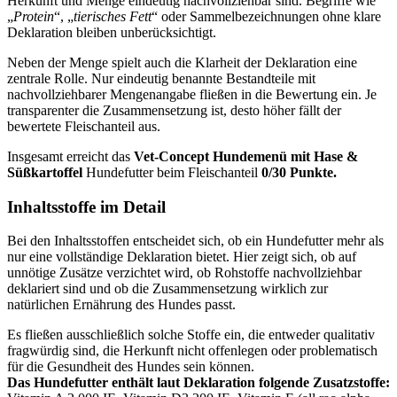
Herkunft und Menge eindeutig nachvollziehbar sind. Begriffe wie
„
Protein
“, „
tierisches Fett
“ oder Sammelbezeichnungen ohne klare
Deklaration bleiben unberücksichtigt.
Neben der Menge spielt auch die Klarheit der Deklaration eine
zentrale Rolle. Nur eindeutig benannte Bestandteile mit
nachvollziehbarer Mengenangabe fließen in die Bewertung ein. Je
transparenter die Zusammensetzung ist, desto höher fällt der
bewertete Fleischanteil aus.
Insgesamt erreicht das
Vet-Concept
Hundemenü mit Hase &
Süßkartoffel
Hundefutter beim Fleischanteil
0/30 Punkte.
Inhaltsstoffe im Detail
Bei den Inhaltsstoffen entscheidet sich, ob ein Hundefutter mehr als
nur eine vollständige Deklaration bietet. Hier zeigt sich, ob auf
unnötige Zusätze verzichtet wird, ob Rohstoffe nachvollziehbar
deklariert sind und ob die Zusammensetzung wirklich zur
natürlichen Ernährung des Hundes passt.
Es fließen ausschließlich solche Stoffe ein, die entweder qualitativ
fragwürdig sind, die Herkunft nicht offenlegen oder problematisch
für die Gesundheit des Hundes sein können.
Das Hundefutter enthält laut Deklaration folgende Zusatzstoffe: