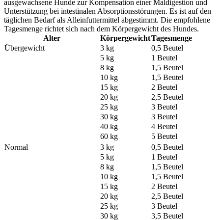
ausgewachsene Hunde zur Kompensation einer Maldigestion und
Unterstützung bei intestinalen Absorptionsstörungen. Es ist auf den
täglichen Bedarf als Alleinfuttermittel abgestimmt. Die empfohlene
Tagesmenge richtet sich nach dem Körpergewicht des Hundes.
Alter
Körpergewicht
Tagesmenge
Übergewicht
3 kg
0,5 Beutel
5 kg
1 Beutel
8 kg
1,5 Beutel
10 kg
1,5 Beutel
15 kg
2 Beutel
20 kg
2,5 Beutel
25 kg
3 Beutel
30 kg
3 Beutel
40 kg
4 Beutel
60 kg
5 Beutel
Normal
3 kg
0,5 Beutel
5 kg
1 Beutel
8 kg
1,5 Beutel
10 kg
1,5 Beutel
15 kg
2 Beutel
20 kg
2,5 Beutel
25 kg
3 Beutel
30 kg
3,5 Beutel