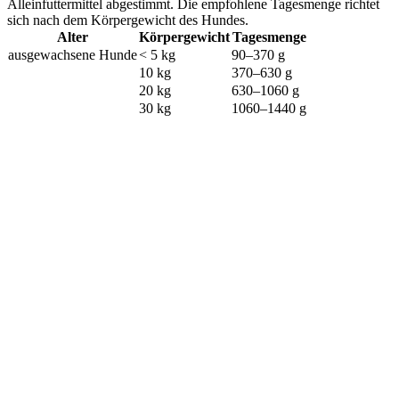
Alleinfuttermittel abgestimmt. Die empfohlene Tagesmenge richtet
sich nach dem Körpergewicht des Hundes.
Alter
Körpergewicht
Tagesmenge
ausgewachsene Hunde
< 5 kg
90–370 g
10 kg
370–630 g
20 kg
630–1060 g
30 kg
1060–1440 g