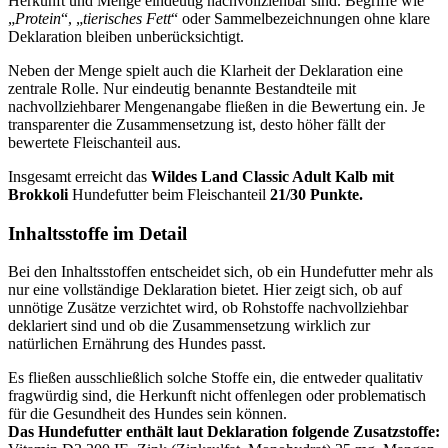
Herkunft und Menge eindeutig nachvollziehbar sind. Begriffe wie
„
Protein
“, „
tierisches Fett
“ oder Sammelbezeichnungen ohne klare
Deklaration bleiben unberücksichtigt.
Neben der Menge spielt auch die Klarheit der Deklaration eine
zentrale Rolle. Nur eindeutig benannte Bestandteile mit
nachvollziehbarer Mengenangabe fließen in die Bewertung ein. Je
transparenter die Zusammensetzung ist, desto höher fällt der
bewertete Fleischanteil aus.
Insgesamt erreicht das
Wildes Land
Classic Adult Kalb mit
Brokkoli
Hundefutter beim Fleischanteil
21/30 Punkte.
Inhaltsstoffe im Detail
Bei den Inhaltsstoffen entscheidet sich, ob ein Hundefutter mehr als
nur eine vollständige Deklaration bietet. Hier zeigt sich, ob auf
unnötige Zusätze verzichtet wird, ob Rohstoffe nachvollziehbar
deklariert sind und ob die Zusammensetzung wirklich zur
natürlichen Ernährung des Hundes passt.
Es fließen ausschließlich solche Stoffe ein, die entweder qualitativ
fragwürdig sind, die Herkunft nicht offenlegen oder problematisch
für die Gesundheit des Hundes sein können.
Das Hundefutter enthält laut Deklaration folgende Zusatzstoffe: