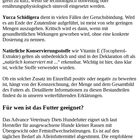
greift zu kurz, wenn sie technologisch notwendig oder
ernährungsphysiologisch sinnvoll eingesetzt werden.
Yucca Schidigera
dient in vielen Fällen der Geruchsbindung. Wird
es am Ende der Zutatenliste aufgeführt, ist meist von sehr geringen
Mengen auszugehen. Kritisch wird es dann, wenn mit
gesundheitlichen Wirkungen geworben wird, ohne eine konkrete
Dosierung zu nennen.
Natürliche Konservierungsstoffe
wie Vitamin E (Tocopherol-
Extrakte) gelten als unbedenklich und sind in der Deklaration oft als
„
natürlich konserviert mit ...
“ erkennbar. Wichtig ist hier, dass klar
ist, welche Stoffe verwendet wurden.
Ob ein solcher Zusatz im Einzelfall positiv oder negativ zu bewerten
ist, hängt von der Kennzeichnung, der Menge und dem Gesamtbild
des Futters ab. Detaillierte Informationen zu diesen Bestandteilen
findest du in unseren weiterführenden Erklärungen.
Für wen ist das Futter geeignet?
Das Advance Veterinary Diets Hundefutter eignet sich laut
Hersteller für ausgewachsene Hunde kleiner Rassen mit
Übergewicht oder Fettstoffwechselstörungen. Es ist auf den
täglichen Bedarf als Alleinfuttermittel abgestimmt. Die empfohlene