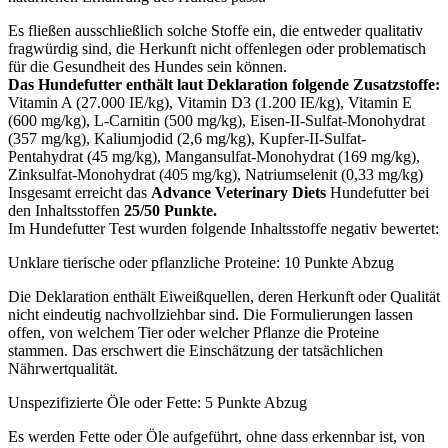
Es fließen ausschließlich solche Stoffe ein, die entweder qualitativ
fragwürdig sind, die Herkunft nicht offenlegen oder problematisch
für die Gesundheit des Hundes sein können.
Das Hundefutter enthält laut Deklaration folgende Zusatzstoffe:
Vitamin A (27.000 IE/kg), Vitamin D3 (1.200 IE/kg), Vitamin E
(600 mg/kg), L-Carnitin (500 mg/kg), Eisen-II-Sulfat-Monohydrat
(357 mg/kg), Kaliumjodid (2,6 mg/kg), Kupfer-II-Sulfat-
Pentahydrat (45 mg/kg), Mangansulfat-Monohydrat (169 mg/kg),
Zinksulfat-Monohydrat (405 mg/kg), Natriumselenit (0,33 mg/kg)
Insgesamt erreicht das
Advance Veterinary Diets
Hundefutter bei
den Inhaltsstoffen
25/50 Punkte.
Im Hundefutter Test wurden folgende Inhaltsstoffe negativ bewertet:
Unklare tierische oder pflanzliche Proteine: 10 Punkte Abzug
Die Deklaration enthält Eiweißquellen, deren Herkunft oder Qualität
nicht eindeutig nachvollziehbar sind. Die Formulierungen lassen
offen, von welchem Tier oder welcher Pflanze die Proteine
stammen. Das erschwert die Einschätzung der tatsächlichen
Nährwertqualität.
Unspezifizierte Öle oder Fette: 5 Punkte Abzug
Es werden Fette oder Öle aufgeführt, ohne dass erkennbar ist, von