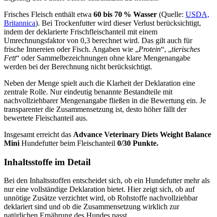
Frisches Fleisch enthält etwa
60 bis 70 % Wasser
(Quelle:
USDA,
Britannica
). Bei Trockenfutter wird dieser Verlust berücksichtigt,
indem der deklarierte Frischfleischanteil mit einem
Umrechnungsfaktor von 0,3 berechnet wird. Das gilt auch für
frische Innereien oder Fisch. Angaben wie „
Protein
“, „
tierisches
Fett
“ oder Sammelbezeichnungen ohne klare Mengenangabe
werden bei der Berechnung nicht berücksichtigt.
Neben der Menge spielt auch die Klarheit der Deklaration eine
zentrale Rolle. Nur eindeutig benannte Bestandteile mit
nachvollziehbarer Mengenangabe fließen in die Bewertung ein. Je
transparenter die Zusammensetzung ist, desto höher fällt der
bewertete Fleischanteil aus.
Insgesamt erreicht das
Advance Veterinary Diets
Weight Balance
Mini
Hundefutter beim Fleischanteil
0/30 Punkte.
Inhaltsstoffe im Detail
Bei den Inhaltsstoffen entscheidet sich, ob ein Hundefutter mehr als
nur eine vollständige Deklaration bietet. Hier zeigt sich, ob auf
unnötige Zusätze verzichtet wird, ob Rohstoffe nachvollziehbar
deklariert sind und ob die Zusammensetzung wirklich zur
natürlichen Ernährung des Hundes passt.