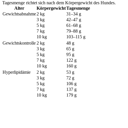
Tagesmenge richtet sich nach dem Körpergewicht des Hundes.
Alter
Körpergewicht
Tagesmenge
Gewichtsabnahme
2 kg
31–34 g
3 kg
42–47 g
5 kg
61–68 g
7 kg
79–88 g
10 kg
103–115 g
Gewichtskontrolle
2 kg
48 g
3 kg
65 g
5 kg
95 g
7 kg
122 g
10 kg
160 g
Hyperlipidämie
2 kg
53 g
3 kg
72 g
5 kg
106 g
7 kg
137 g
10 kg
179 g