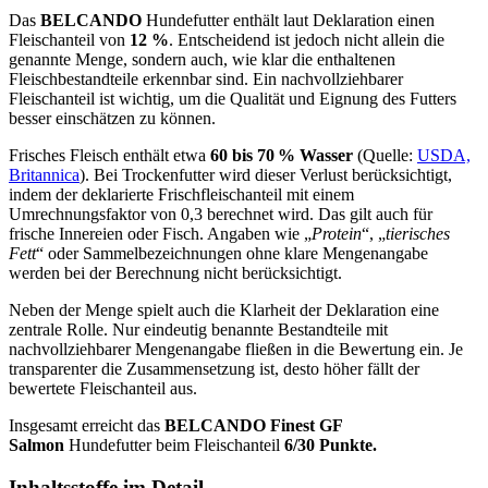
Das
BELCANDO
Hundefutter enthält laut Deklaration einen
Fleischanteil von
12 %
. Entscheidend ist jedoch nicht allein die
genannte Menge, sondern auch, wie klar die enthaltenen
Fleischbestandteile erkennbar sind. Ein nachvollziehbarer
Fleischanteil ist wichtig, um die Qualität und Eignung des Futters
besser einschätzen zu können.
Frisches Fleisch enthält etwa
60 bis 70 % Wasser
(Quelle:
USDA,
Britannica
). Bei Trockenfutter wird dieser Verlust berücksichtigt,
indem der deklarierte Frischfleischanteil mit einem
Umrechnungsfaktor von 0,3 berechnet wird. Das gilt auch für
frische Innereien oder Fisch. Angaben wie „
Protein
“, „
tierisches
Fett
“ oder Sammelbezeichnungen ohne klare Mengenangabe
werden bei der Berechnung nicht berücksichtigt.
Neben der Menge spielt auch die Klarheit der Deklaration eine
zentrale Rolle. Nur eindeutig benannte Bestandteile mit
nachvollziehbarer Mengenangabe fließen in die Bewertung ein. Je
transparenter die Zusammensetzung ist, desto höher fällt der
bewertete Fleischanteil aus.
Insgesamt erreicht das
BELCANDO
Finest GF
Salmon
Hundefutter beim Fleischanteil
6/30 Punkte.
Inhaltsstoffe im Detail