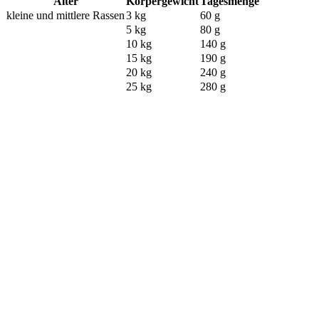
Alter
Körpergewicht
Tagesmenge
kleine und mittlere Rassen
3 kg
60 g
5 kg
80 g
10 kg
140 g
15 kg
190 g
20 kg
240 g
25 kg
280 g