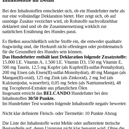
Bei den Inhaltsstoffen entscheidet sich, ob ein Hundefutter mehr als
nur eine vollständige Deklaration bietet. Hier zeigt sich, ob auf
unnötige Zusätze verzichtet wird, ob Rohstoffe nachvollziehbar
deklariert sind und ob die Zusammensetzung wirklich zur
natürlichen Ernährung des Hundes passt.
Es fließen ausschließlich solche Stoffe ein, die entweder qualitativ
fragwürdig sind, die Herkunft nicht offenlegen oder problematisch
für die Gesundheit des Hundes sein können.
Das Hundefutter enthält laut Deklaration folgende Zusatzstoffe:
15.000 I.E. Vitamin A, 1.500 I.E. Vitamin D3, 150 mg Vitamin E,
500 mg Taurin, 12,5 mg Kupfer (als Kupfer(II)-sulfat-Pentahydrat),
200 mg Eisen (als Eisen(II)-sulfat-Monohydrat), 40 mg Mangan (als
Mangan(II)-oxid), 125 mg Zink (als Zinkoxid), 2 mg Jod (als
Kalziumjodat, wasserfrei), 0,05 mg Selen (als Natriumselenit), 48
mg Tocopherol-Extrakte aus pflanzlichen Ölen
Insgesamt erreicht das
BELCANDO
Hundefutter bei den
Inhaltsstoffen
30/50 Punkte.
Im Hundefutter Test wurden folgende Inhaltsstoffe negativ bewertet:
Nicht klar definierte Fleisch- oder Tiermehle: 10 Punkte Abzug
Die Liste der Inhaltsstoffe weist Mehle oder aufbereitete tierische
Bestandteile auf, deren Ursprung nicht klar benannt wird. Ohne die