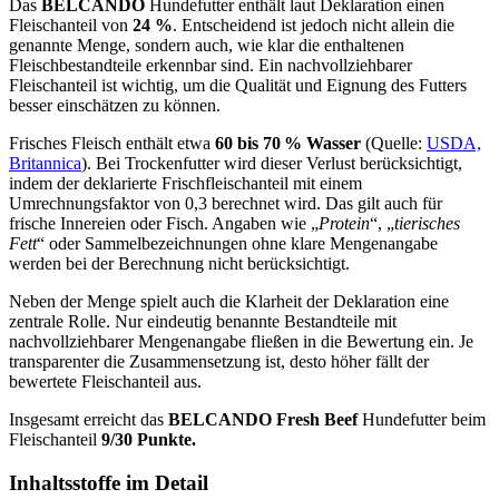
Das
BELCANDO
Hundefutter enthält laut Deklaration einen
Fleischanteil von
24 %
. Entscheidend ist jedoch nicht allein die
genannte Menge, sondern auch, wie klar die enthaltenen
Fleischbestandteile erkennbar sind. Ein nachvollziehbarer
Fleischanteil ist wichtig, um die Qualität und Eignung des Futters
besser einschätzen zu können.
Frisches Fleisch enthält etwa
60 bis 70 % Wasser
(Quelle:
USDA,
Britannica
). Bei Trockenfutter wird dieser Verlust berücksichtigt,
indem der deklarierte Frischfleischanteil mit einem
Umrechnungsfaktor von 0,3 berechnet wird. Das gilt auch für
frische Innereien oder Fisch. Angaben wie „
Protein
“, „
tierisches
Fett
“ oder Sammelbezeichnungen ohne klare Mengenangabe
werden bei der Berechnung nicht berücksichtigt.
Neben der Menge spielt auch die Klarheit der Deklaration eine
zentrale Rolle. Nur eindeutig benannte Bestandteile mit
nachvollziehbarer Mengenangabe fließen in die Bewertung ein. Je
transparenter die Zusammensetzung ist, desto höher fällt der
bewertete Fleischanteil aus.
Insgesamt erreicht das
BELCANDO
Fresh Beef
Hundefutter beim
Fleischanteil
9/30 Punkte.
Inhaltsstoffe im Detail