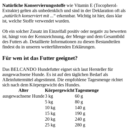
Natürliche Konservierungsstoffe
wie Vitamin E (Tocopherol-
Extrakte) gelten als unbedenklich und sind in der Deklaration oft als
„
natürlich konserviert mit ...
“ erkennbar. Wichtig ist hier, dass klar
ist, welche Stoffe verwendet wurden.
Ob ein solcher Zusatz im Einzelfall positiv oder negativ zu bewerten
ist, hängt von der Kennzeichnung, der Menge und dem Gesamtbild
des Futters ab. Detaillierte Informationen zu diesen Bestandteilen
findest du in unseren weiterführenden Erklärungen.
Für wen ist das Futter geeignet?
Das BELCANDO Hundefutter eignet sich laut Hersteller für
ausgewachsene Hunde. Es ist auf den täglichen Bedarf als
Alleinfuttermittel abgestimmt. Die empfohlene Tagesmenge richtet
sich nach dem Körpergewicht des Hundes.
Alter
Körpergewicht
Tagesmenge
ausgewachsene Hunde
3 kg
60 g
5 kg
80 g
10 kg
140 g
15 kg
190 g
20 kg
240 g
25 kg
280 g