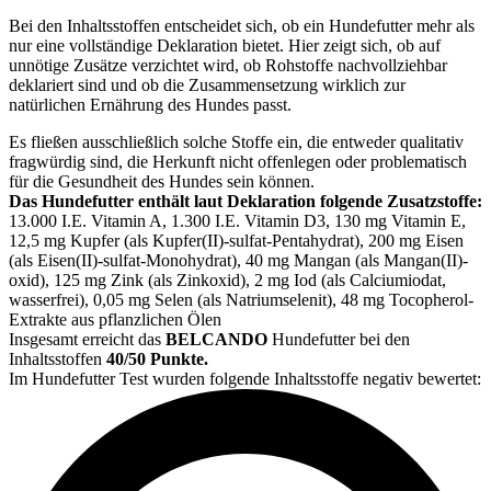
Bei den Inhaltsstoffen entscheidet sich, ob ein Hundefutter mehr als
nur eine vollständige Deklaration bietet. Hier zeigt sich, ob auf
unnötige Zusätze verzichtet wird, ob Rohstoffe nachvollziehbar
deklariert sind und ob die Zusammensetzung wirklich zur
natürlichen Ernährung des Hundes passt.
Es fließen ausschließlich solche Stoffe ein, die entweder qualitativ
fragwürdig sind, die Herkunft nicht offenlegen oder problematisch
für die Gesundheit des Hundes sein können.
Das Hundefutter enthält laut Deklaration folgende Zusatzstoffe:
13.000 I.E. Vitamin A, 1.300 I.E. Vitamin D3, 130 mg Vitamin E,
12,5 mg Kupfer (als Kupfer(II)-sulfat-Pentahydrat), 200 mg Eisen
(als Eisen(II)-sulfat-Monohydrat), 40 mg Mangan (als Mangan(II)-
oxid), 125 mg Zink (als Zinkoxid), 2 mg Iod (als Calciumiodat,
wasserfrei), 0,05 mg Selen (als Natriumselenit), 48 mg Tocopherol-
Extrakte aus pflanzlichen Ölen
Insgesamt erreicht das
BELCANDO
Hundefutter bei den
Inhaltsstoffen
40/50 Punkte.
Im Hundefutter Test wurden folgende Inhaltsstoffe negativ bewertet: