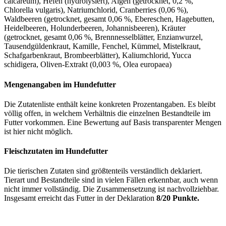
calcareum), Hefen (hydrolysiert), Algen (getrocknet, 0,2 %,
Chlorella vulgaris), Natriumchlorid, Cranberries (0,06 %),
Waldbeeren (getrocknet, gesamt 0,06 %, Ebereschen, Hagebutten,
Heidelbeeren, Holunderbeeren, Johannisbeeren), Kräuter
(getrocknet, gesamt 0,06 %, Brennnesselblätter, Enzianwurzel,
Tausendgüldenkraut, Kamille, Fenchel, Kümmel, Mistelkraut,
Schafgarbenkraut, Brombeerblätter), Kaliumchlorid, Yucca
schidigera, Oliven-Extrakt (0,003 %, Olea europaea)
Mengenangaben im Hundefutter
Die Zutatenliste enthält keine konkreten Prozentangaben. Es bleibt
völlig offen, in welchem Verhältnis die einzelnen Bestandteile im
Futter vorkommen. Eine Bewertung auf Basis transparenter Mengen
ist hier nicht möglich.
Fleischzutaten im Hundefutter
Die tierischen Zutaten sind größtenteils verständlich deklariert.
Tierart und Bestandteile sind in vielen Fällen erkennbar, auch wenn
nicht immer vollständig. Die Zusammensetzung ist nachvollziehbar.
Insgesamt erreicht das Futter in der Deklaration
8/20 Punkte.