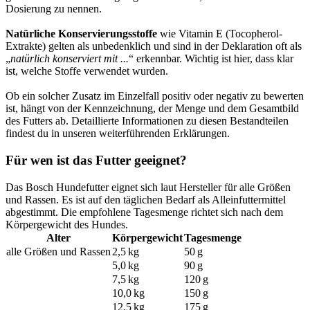
Dosierung zu nennen.
Natürliche Konservierungsstoffe
wie Vitamin E (Tocopherol-
Extrakte) gelten als unbedenklich und sind in der Deklaration oft als
„
natürlich konserviert mit ...
“ erkennbar. Wichtig ist hier, dass klar
ist, welche Stoffe verwendet wurden.
Ob ein solcher Zusatz im Einzelfall positiv oder negativ zu bewerten
ist, hängt von der Kennzeichnung, der Menge und dem Gesamtbild
des Futters ab. Detaillierte Informationen zu diesen Bestandteilen
findest du in unseren weiterführenden Erklärungen.
Für wen ist das Futter geeignet?
Das Bosch Hundefutter eignet sich laut Hersteller für alle Größen
und Rassen. Es ist auf den täglichen Bedarf als Alleinfuttermittel
abgestimmt. Die empfohlene Tagesmenge richtet sich nach dem
Körpergewicht des Hundes.
Alter
Körpergewicht
Tagesmenge
alle Größen und Rassen
2,5 kg
50 g
5,0 kg
90 g
7,5 kg
120 g
10,0 kg
150 g
12,5 kg
175 g