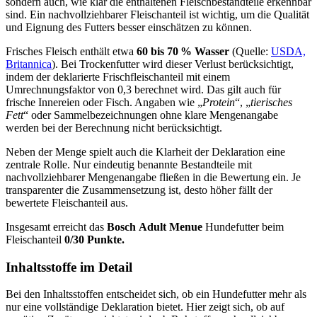
sondern auch, wie klar die enthaltenen Fleischbestandteile erkennbar
sind. Ein nachvollziehbarer Fleischanteil ist wichtig, um die Qualität
und Eignung des Futters besser einschätzen zu können.
Frisches Fleisch enthält etwa
60 bis 70 % Wasser
(Quelle:
USDA,
Britannica
). Bei Trockenfutter wird dieser Verlust berücksichtigt,
indem der deklarierte Frischfleischanteil mit einem
Umrechnungsfaktor von 0,3 berechnet wird. Das gilt auch für
frische Innereien oder Fisch. Angaben wie „
Protein
“, „
tierisches
Fett
“ oder Sammelbezeichnungen ohne klare Mengenangabe
werden bei der Berechnung nicht berücksichtigt.
Neben der Menge spielt auch die Klarheit der Deklaration eine
zentrale Rolle. Nur eindeutig benannte Bestandteile mit
nachvollziehbarer Mengenangabe fließen in die Bewertung ein. Je
transparenter die Zusammensetzung ist, desto höher fällt der
bewertete Fleischanteil aus.
Insgesamt erreicht das
Bosch
Adult Menue
Hundefutter beim
Fleischanteil
0/30 Punkte.
Inhaltsstoffe im Detail
Bei den Inhaltsstoffen entscheidet sich, ob ein Hundefutter mehr als
nur eine vollständige Deklaration bietet. Hier zeigt sich, ob auf