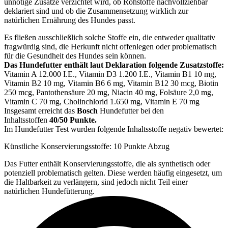
unnötige Zusätze verzichtet wird, ob Rohstoffe nachvollziehbar
deklariert sind und ob die Zusammensetzung wirklich zur
natürlichen Ernährung des Hundes passt.
Es fließen ausschließlich solche Stoffe ein, die entweder qualitativ
fragwürdig sind, die Herkunft nicht offenlegen oder problematisch
für die Gesundheit des Hundes sein können.
Das Hundefutter enthält laut Deklaration folgende Zusatzstoffe:
Vitamin A 12.000 I.E., Vitamin D3 1.200 I.E., Vitamin B1 10 mg,
Vitamin B2 10 mg, Vitamin B6 6 mg, Vitamin B12 30 mcg, Biotin
250 mcg, Pantothensäure 20 mg, Niacin 40 mg, Folsäure 2,0 mg,
Vitamin C 70 mg, Cholinchlorid 1.650 mg, Vitamin E 70 mg
Insgesamt erreicht das
Bosch
Hundefutter bei den
Inhaltsstoffen
40/50 Punkte.
Im Hundefutter Test wurden folgende Inhaltsstoffe negativ bewertet:
Künstliche Konservierungsstoffe: 10 Punkte Abzug
Das Futter enthält Konservierungsstoffe, die als synthetisch oder
potenziell problematisch gelten. Diese werden häufig eingesetzt, um
die Haltbarkeit zu verlängern, sind jedoch nicht Teil einer
natürlichen Hundefütterung.