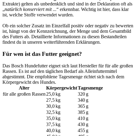
Extrakte) gelten als unbedenklich und sind in der Deklaration oft als
„
natürlich konserviert mit ...
“ erkennbar. Wichtig ist hier, dass klar
ist, welche Stoffe verwendet wurden.
Ob ein solcher Zusatz im Einzelfall positiv oder negativ zu bewerten
ist, hängt von der Kennzeichnung, der Menge und dem Gesamtbild
des Futters ab. Detaillierte Informationen zu diesen Bestandteilen
findest du in unseren weiterführenden Erklärungen.
Für wen ist das Futter geeignet?
Das Bosch Hundefutter eignet sich laut Hersteller für für alle großen
Rassen. Es ist auf den täglichen Bedarf als Alleinfuttermittel
abgestimmt. Die empfohlene Tagesmenge richtet sich nach dem
Körpergewicht des Hundes.
Alter
Körpergewicht
Tagesmenge
für alle großen Rassen
25,0 kg
320 g
27,5 kg
340 g
30,0 kg
365 g
32,5 kg
385 g
35,0 kg
410 g
37,5 kg
430 g
40,0 kg
455 g