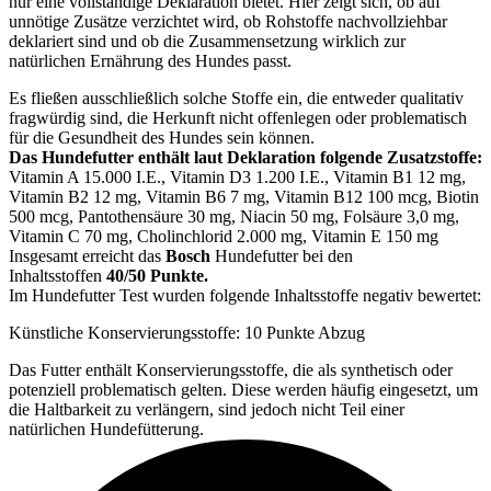
nur eine vollständige Deklaration bietet. Hier zeigt sich, ob auf
unnötige Zusätze verzichtet wird, ob Rohstoffe nachvollziehbar
deklariert sind und ob die Zusammensetzung wirklich zur
natürlichen Ernährung des Hundes passt.
Es fließen ausschließlich solche Stoffe ein, die entweder qualitativ
fragwürdig sind, die Herkunft nicht offenlegen oder problematisch
für die Gesundheit des Hundes sein können.
Das Hundefutter enthält laut Deklaration folgende Zusatzstoffe:
Vitamin A 15.000 I.E., Vitamin D3 1.200 I.E., Vitamin B1 12 mg,
Vitamin B2 12 mg, Vitamin B6 7 mg, Vitamin B12 100 mcg, Biotin
500 mcg, Pantothensäure 30 mg, Niacin 50 mg, Folsäure 3,0 mg,
Vitamin C 70 mg, Cholinchlorid 2.000 mg, Vitamin E 150 mg
Insgesamt erreicht das
Bosch
Hundefutter bei den
Inhaltsstoffen
40/50 Punkte.
Im Hundefutter Test wurden folgende Inhaltsstoffe negativ bewertet:
Künstliche Konservierungsstoffe: 10 Punkte Abzug
Das Futter enthält Konservierungsstoffe, die als synthetisch oder
potenziell problematisch gelten. Diese werden häufig eingesetzt, um
die Haltbarkeit zu verlängern, sind jedoch nicht Teil einer
natürlichen Hundefütterung.