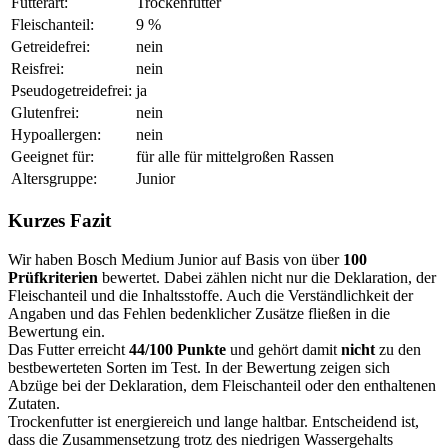
Futterart:
Trockenfutter
Fleischanteil:
9 %
Getreidefrei:
nein
Reisfrei:
nein
Pseudogetreidefrei:
ja
Glutenfrei:
nein
Hypoallergen:
nein
Geeignet für:
für alle für mittelgroßen Rassen
Altersgruppe:
Junior
Kurzes Fazit
Wir haben Bosch Medium Junior auf Basis von über
100
Prüfkriterien
bewertet. Dabei zählen nicht nur die Deklaration, der
Fleischanteil und die Inhaltsstoffe. Auch die Verständlichkeit der
Angaben und das Fehlen bedenklicher Zusätze fließen in die
Bewertung ein.
Das Futter erreicht
44/100 Punkte
und gehört damit
nicht
zu den
bestbewerteten Sorten im Test. In der Bewertung zeigen sich
Abzüge bei der Deklaration, dem Fleischanteil oder den enthaltenen
Zutaten.
Trockenfutter ist energiereich und lange haltbar. Entscheidend ist,
dass die Zusammensetzung trotz des niedrigen Wassergehalts