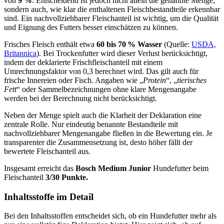
von
9 %
. Entscheidend ist jedoch nicht allein die genannte Menge,
sondern auch, wie klar die enthaltenen Fleischbestandteile erkennbar
sind. Ein nachvollziehbarer Fleischanteil ist wichtig, um die Qualität
und Eignung des Futters besser einschätzen zu können.
Frisches Fleisch enthält etwa
60 bis 70 % Wasser
(Quelle:
USDA,
Britannica
). Bei Trockenfutter wird dieser Verlust berücksichtigt,
indem der deklarierte Frischfleischanteil mit einem
Umrechnungsfaktor von 0,3 berechnet wird. Das gilt auch für
frische Innereien oder Fisch. Angaben wie „
Protein
“, „
tierisches
Fett
“ oder Sammelbezeichnungen ohne klare Mengenangabe
werden bei der Berechnung nicht berücksichtigt.
Neben der Menge spielt auch die Klarheit der Deklaration eine
zentrale Rolle. Nur eindeutig benannte Bestandteile mit
nachvollziehbarer Mengenangabe fließen in die Bewertung ein. Je
transparenter die Zusammensetzung ist, desto höher fällt der
bewertete Fleischanteil aus.
Insgesamt erreicht das
Bosch
Medium Junior
Hundefutter beim
Fleischanteil
3/30 Punkte.
Inhaltsstoffe im Detail
Bei den Inhaltsstoffen entscheidet sich, ob ein Hundefutter mehr als