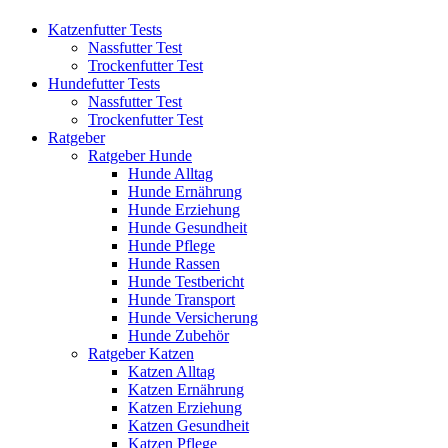
Katzenfutter Tests
Nassfutter Test
Trockenfutter Test
Hundefutter Tests
Nassfutter Test
Trockenfutter Test
Ratgeber
Ratgeber Hunde
Hunde Alltag
Hunde Ernährung
Hunde Erziehung
Hunde Gesundheit
Hunde Pflege
Hunde Rassen
Hunde Testbericht
Hunde Transport
Hunde Versicherung
Hunde Zubehör
Ratgeber Katzen
Katzen Alltag
Katzen Ernährung
Katzen Erziehung
Katzen Gesundheit
Katzen Pflege