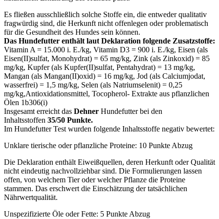
Es fließen ausschließlich solche Stoffe ein, die entweder qualitativ
fragwürdig sind, die Herkunft nicht offenlegen oder problematisch
für die Gesundheit des Hundes sein können.
Das Hundefutter enthält laut Deklaration folgende Zusatzstoffe:
Vitamin A = 15.000 i. E./kg, Vitamin D3 = 900 i. E./kg, Eisen (als
Eisen(II)sulfat, Monohydrat) = 65 mg/kg, Zink (als Zinkoxid) = 85
mg/kg, Kupfer (als Kupfer(II)sulfat, Pentahydrat) = 13 mg/kg,
Mangan (als Mangan(II)oxid) = 16 mg/kg, Jod (als Calciumjodat,
wasserfrei) = 1,5 mg/kg, Selen (als Natriumselenit) = 0,25
mg/kg,Antioxidationsmittel, Tocopherol- Extrakte aus pflanzlichen
Ölen 1b306(i)
Insgesamt erreicht das
Dehner
Hundefutter bei den
Inhaltsstoffen
35/50 Punkte.
Im Hundefutter Test wurden folgende Inhaltsstoffe negativ bewertet:
Unklare tierische oder pflanzliche Proteine: 10 Punkte Abzug
Die Deklaration enthält Eiweißquellen, deren Herkunft oder Qualität
nicht eindeutig nachvollziehbar sind. Die Formulierungen lassen
offen, von welchem Tier oder welcher Pflanze die Proteine
stammen. Das erschwert die Einschätzung der tatsächlichen
Nährwertqualität.
Unspezifizierte Öle oder Fette: 5 Punkte Abzug