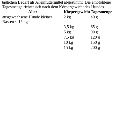
täglichen Bedarf als Alleinfuttermittel abgestimmt. Die empfohlene
Tagesmenge richtet sich nach dem Körpergewicht des Hundes.
Alter
Körpergewicht
Tagesmenge
ausgewachsene Hunde kleiner
2 kg
40 g
Rassen < 15 kg
3,5 kg
65 g
5 kg
90 g
7,5 kg
120 g
10 kg
150 g
15 kg
200 g