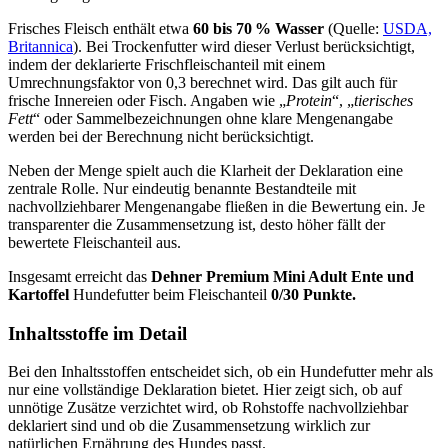
Frisches Fleisch enthält etwa
60 bis 70 % Wasser
(Quelle:
USDA,
Britannica
). Bei Trockenfutter wird dieser Verlust berücksichtigt,
indem der deklarierte Frischfleischanteil mit einem
Umrechnungsfaktor von 0,3 berechnet wird. Das gilt auch für
frische Innereien oder Fisch. Angaben wie „
Protein
“, „
tierisches
Fett
“ oder Sammelbezeichnungen ohne klare Mengenangabe
werden bei der Berechnung nicht berücksichtigt.
Neben der Menge spielt auch die Klarheit der Deklaration eine
zentrale Rolle. Nur eindeutig benannte Bestandteile mit
nachvollziehbarer Mengenangabe fließen in die Bewertung ein. Je
transparenter die Zusammensetzung ist, desto höher fällt der
bewertete Fleischanteil aus.
Insgesamt erreicht das
Dehner
Premium Mini Adult Ente und
Kartoffel
Hundefutter beim Fleischanteil
0/30 Punkte.
Inhaltsstoffe im Detail
Bei den Inhaltsstoffen entscheidet sich, ob ein Hundefutter mehr als
nur eine vollständige Deklaration bietet. Hier zeigt sich, ob auf
unnötige Zusätze verzichtet wird, ob Rohstoffe nachvollziehbar
deklariert sind und ob die Zusammensetzung wirklich zur
natürlichen Ernährung des Hundes passt.