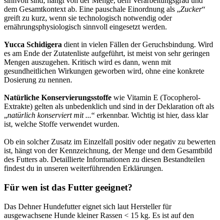
sinnvoll sind, hängt von der Menge, dem Verarbeitungsgrad und
dem Gesamtkontext ab. Eine pauschale Einordnung als „
Zucker
“
greift zu kurz, wenn sie technologisch notwendig oder
ernährungsphysiologisch sinnvoll eingesetzt werden.
Yucca Schidigera
dient in vielen Fällen der Geruchsbindung. Wird
es am Ende der Zutatenliste aufgeführt, ist meist von sehr geringen
Mengen auszugehen. Kritisch wird es dann, wenn mit
gesundheitlichen Wirkungen geworben wird, ohne eine konkrete
Dosierung zu nennen.
Natürliche Konservierungsstoffe
wie Vitamin E (Tocopherol-
Extrakte) gelten als unbedenklich und sind in der Deklaration oft als
„
natürlich konserviert mit ...
“ erkennbar. Wichtig ist hier, dass klar
ist, welche Stoffe verwendet wurden.
Ob ein solcher Zusatz im Einzelfall positiv oder negativ zu bewerten
ist, hängt von der Kennzeichnung, der Menge und dem Gesamtbild
des Futters ab. Detaillierte Informationen zu diesen Bestandteilen
findest du in unseren weiterführenden Erklärungen.
Für wen ist das Futter geeignet?
Das Dehner Hundefutter eignet sich laut Hersteller für
ausgewachsene Hunde kleiner Rassen < 15 kg. Es ist auf den