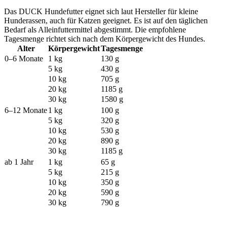
Das DUCK Hundefutter eignet sich laut Hersteller für kleine
Hunderassen, auch für Katzen geeignet. Es ist auf den täglichen
Bedarf als Alleinfuttermittel abgestimmt. Die empfohlene
Tagesmenge richtet sich nach dem Körpergewicht des Hundes.
Alter
Körpergewicht
Tagesmenge
0–6 Monate
1 kg
130 g
5 kg
430 g
10 kg
705 g
20 kg
1185 g
30 kg
1580 g
6–12 Monate
1 kg
100 g
5 kg
320 g
10 kg
530 g
20 kg
890 g
30 kg
1185 g
ab 1 Jahr
1 kg
65 g
5 kg
215 g
10 kg
350 g
20 kg
590 g
30 kg
790 g