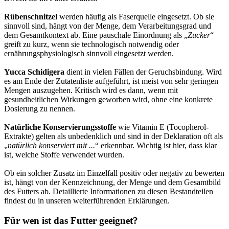
Rübenschnitzel
werden häufig als Faserquelle eingesetzt. Ob sie
sinnvoll sind, hängt von der Menge, dem Verarbeitungsgrad und
dem Gesamtkontext ab. Eine pauschale Einordnung als „
Zucker
“
greift zu kurz, wenn sie technologisch notwendig oder
ernährungsphysiologisch sinnvoll eingesetzt werden.
Yucca Schidigera
dient in vielen Fällen der Geruchsbindung. Wird
es am Ende der Zutatenliste aufgeführt, ist meist von sehr geringen
Mengen auszugehen. Kritisch wird es dann, wenn mit
gesundheitlichen Wirkungen geworben wird, ohne eine konkrete
Dosierung zu nennen.
Natürliche Konservierungsstoffe
wie Vitamin E (Tocopherol-
Extrakte) gelten als unbedenklich und sind in der Deklaration oft als
„
natürlich konserviert mit ...
“ erkennbar. Wichtig ist hier, dass klar
ist, welche Stoffe verwendet wurden.
Ob ein solcher Zusatz im Einzelfall positiv oder negativ zu bewerten
ist, hängt von der Kennzeichnung, der Menge und dem Gesamtbild
des Futters ab. Detaillierte Informationen zu diesen Bestandteilen
findest du in unseren weiterführenden Erklärungen.
Für wen ist das Futter geeignet?