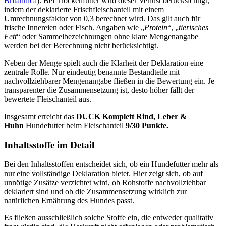
Britannica
). Bei Trockenfutter wird dieser Verlust berücksichtigt,
indem der deklarierte Frischfleischanteil mit einem
Umrechnungsfaktor von 0,3 berechnet wird. Das gilt auch für
frische Innereien oder Fisch. Angaben wie „
Protein
“, „
tierisches
Fett
“ oder Sammelbezeichnungen ohne klare Mengenangabe
werden bei der Berechnung nicht berücksichtigt.
Neben der Menge spielt auch die Klarheit der Deklaration eine
zentrale Rolle. Nur eindeutig benannte Bestandteile mit
nachvollziehbarer Mengenangabe fließen in die Bewertung ein. Je
transparenter die Zusammensetzung ist, desto höher fällt der
bewertete Fleischanteil aus.
Insgesamt erreicht das
DUCK
Komplett Rind, Leber &
Huhn
Hundefutter beim Fleischanteil
9/30 Punkte.
Inhaltsstoffe im Detail
Bei den Inhaltsstoffen entscheidet sich, ob ein Hundefutter mehr als
nur eine vollständige Deklaration bietet. Hier zeigt sich, ob auf
unnötige Zusätze verzichtet wird, ob Rohstoffe nachvollziehbar
deklariert sind und ob die Zusammensetzung wirklich zur
natürlichen Ernährung des Hundes passt.
Es fließen ausschließlich solche Stoffe ein, die entweder qualitativ