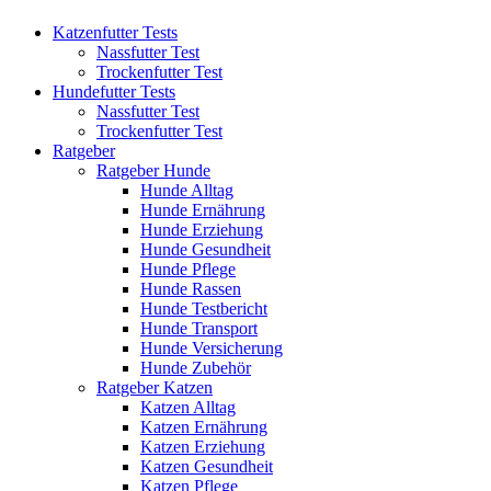
Katzenfutter Tests
Nassfutter Test
Trockenfutter Test
Hundefutter Tests
Nassfutter Test
Trockenfutter Test
Ratgeber
Ratgeber Hunde
Hunde Alltag
Hunde Ernährung
Hunde Erziehung
Hunde Gesundheit
Hunde Pflege
Hunde Rassen
Hunde Testbericht
Hunde Transport
Hunde Versicherung
Hunde Zubehör
Ratgeber Katzen
Katzen Alltag
Katzen Ernährung
Katzen Erziehung
Katzen Gesundheit
Katzen Pflege