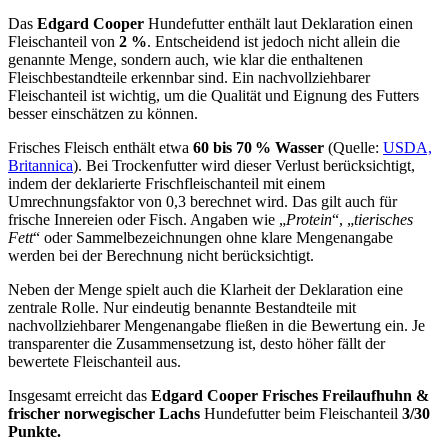
Das
Edgard Cooper
Hundefutter enthält laut Deklaration einen
Fleischanteil von
2 %
. Entscheidend ist jedoch nicht allein die
genannte Menge, sondern auch, wie klar die enthaltenen
Fleischbestandteile erkennbar sind. Ein nachvollziehbarer
Fleischanteil ist wichtig, um die Qualität und Eignung des Futters
besser einschätzen zu können.
Frisches Fleisch enthält etwa
60 bis 70 % Wasser
(Quelle:
USDA,
Britannica
). Bei Trockenfutter wird dieser Verlust berücksichtigt,
indem der deklarierte Frischfleischanteil mit einem
Umrechnungsfaktor von 0,3 berechnet wird. Das gilt auch für
frische Innereien oder Fisch. Angaben wie „
Protein
“, „
tierisches
Fett
“ oder Sammelbezeichnungen ohne klare Mengenangabe
werden bei der Berechnung nicht berücksichtigt.
Neben der Menge spielt auch die Klarheit der Deklaration eine
zentrale Rolle. Nur eindeutig benannte Bestandteile mit
nachvollziehbarer Mengenangabe fließen in die Bewertung ein. Je
transparenter die Zusammensetzung ist, desto höher fällt der
bewertete Fleischanteil aus.
Insgesamt erreicht das
Edgard Cooper
Frisches Freilaufhuhn &
frischer norwegischer Lachs
Hundefutter beim Fleischanteil
3/30
Punkte.