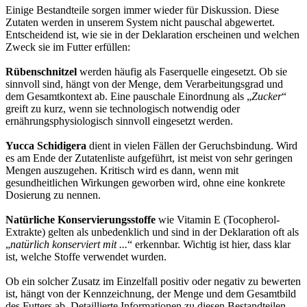
Einige Bestandteile sorgen immer wieder für Diskussion. Diese
Zutaten werden in unserem System nicht pauschal abgewertet.
Entscheidend ist, wie sie in der Deklaration erscheinen und welchen
Zweck sie im Futter erfüllen:
Rübenschnitzel
werden häufig als Faserquelle eingesetzt. Ob sie
sinnvoll sind, hängt von der Menge, dem Verarbeitungsgrad und
dem Gesamtkontext ab. Eine pauschale Einordnung als „
Zucker
“
greift zu kurz, wenn sie technologisch notwendig oder
ernährungsphysiologisch sinnvoll eingesetzt werden.
Yucca Schidigera
dient in vielen Fällen der Geruchsbindung. Wird
es am Ende der Zutatenliste aufgeführt, ist meist von sehr geringen
Mengen auszugehen. Kritisch wird es dann, wenn mit
gesundheitlichen Wirkungen geworben wird, ohne eine konkrete
Dosierung zu nennen.
Natürliche Konservierungsstoffe
wie Vitamin E (Tocopherol-
Extrakte) gelten als unbedenklich und sind in der Deklaration oft als
„
natürlich konserviert mit ...
“ erkennbar. Wichtig ist hier, dass klar
ist, welche Stoffe verwendet wurden.
Ob ein solcher Zusatz im Einzelfall positiv oder negativ zu bewerten
ist, hängt von der Kennzeichnung, der Menge und dem Gesamtbild
des Futters ab. Detaillierte Informationen zu diesen Bestandteilen