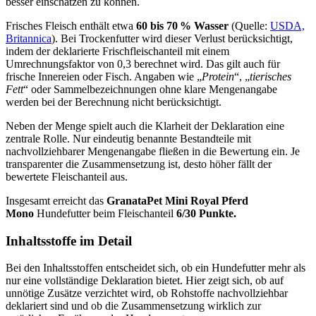
besser einschätzen zu können.
Frisches Fleisch enthält etwa
60 bis 70 % Wasser
(Quelle:
USDA,
Britannica
). Bei Trockenfutter wird dieser Verlust berücksichtigt,
indem der deklarierte Frischfleischanteil mit einem
Umrechnungsfaktor von 0,3 berechnet wird. Das gilt auch für
frische Innereien oder Fisch. Angaben wie „
Protein
“, „
tierisches
Fett
“ oder Sammelbezeichnungen ohne klare Mengenangabe
werden bei der Berechnung nicht berücksichtigt.
Neben der Menge spielt auch die Klarheit der Deklaration eine
zentrale Rolle. Nur eindeutig benannte Bestandteile mit
nachvollziehbarer Mengenangabe fließen in die Bewertung ein. Je
transparenter die Zusammensetzung ist, desto höher fällt der
bewertete Fleischanteil aus.
Insgesamt erreicht das
GranataPet
Mini Royal Pferd
Mono
Hundefutter beim Fleischanteil
6/30 Punkte.
Inhaltsstoffe im Detail
Bei den Inhaltsstoffen entscheidet sich, ob ein Hundefutter mehr als
nur eine vollständige Deklaration bietet. Hier zeigt sich, ob auf
unnötige Zusätze verzichtet wird, ob Rohstoffe nachvollziehbar
deklariert sind und ob die Zusammensetzung wirklich zur