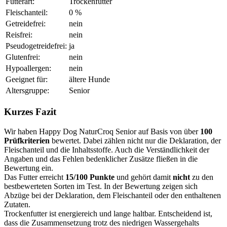
Futterart:
Trockenfutter
Fleischanteil:
0 %
Getreidefrei:
nein
Reisfrei:
nein
Pseudogetreidefrei:
ja
Glutenfrei:
nein
Hypoallergen:
nein
Geeignet für:
ältere Hunde
Altersgruppe:
Senior
Kurzes Fazit
Wir haben Happy Dog NaturCroq Senior auf Basis von über
100
Prüfkriterien
bewertet. Dabei zählen nicht nur die Deklaration, der
Fleischanteil und die Inhaltsstoffe. Auch die Verständlichkeit der
Angaben und das Fehlen bedenklicher Zusätze fließen in die
Bewertung ein.
Das Futter erreicht
15/100 Punkte
und gehört damit
nicht
zu den
bestbewerteten Sorten im Test. In der Bewertung zeigen sich
Abzüge bei der Deklaration, dem Fleischanteil oder den enthaltenen
Zutaten.
Trockenfutter ist energiereich und lange haltbar. Entscheidend ist,
dass die Zusammensetzung trotz des niedrigen Wassergehalts