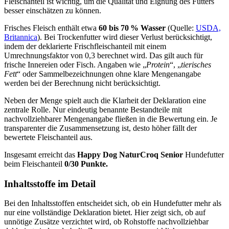
Fleischanteil ist wichtig, um die Qualität und Eignung des Futters
besser einschätzen zu können.
Frisches Fleisch enthält etwa
60 bis 70 % Wasser
(Quelle:
USDA,
Britannica
). Bei Trockenfutter wird dieser Verlust berücksichtigt,
indem der deklarierte Frischfleischanteil mit einem
Umrechnungsfaktor von 0,3 berechnet wird. Das gilt auch für
frische Innereien oder Fisch. Angaben wie „
Protein
“, „
tierisches
Fett
“ oder Sammelbezeichnungen ohne klare Mengenangabe
werden bei der Berechnung nicht berücksichtigt.
Neben der Menge spielt auch die Klarheit der Deklaration eine
zentrale Rolle. Nur eindeutig benannte Bestandteile mit
nachvollziehbarer Mengenangabe fließen in die Bewertung ein. Je
transparenter die Zusammensetzung ist, desto höher fällt der
bewertete Fleischanteil aus.
Insgesamt erreicht das
Happy Dog
NaturCroq Senior
Hundefutter
beim Fleischanteil
0/30 Punkte.
Inhaltsstoffe im Detail
Bei den Inhaltsstoffen entscheidet sich, ob ein Hundefutter mehr als
nur eine vollständige Deklaration bietet. Hier zeigt sich, ob auf
unnötige Zusätze verzichtet wird, ob Rohstoffe nachvollziehbar