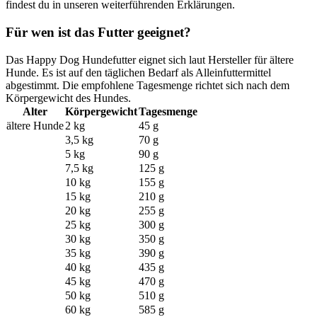
findest du in unseren weiterführenden Erklärungen.
Für wen ist das Futter geeignet?
Das Happy Dog Hundefutter eignet sich laut Hersteller für ältere
Hunde. Es ist auf den täglichen Bedarf als Alleinfuttermittel
abgestimmt. Die empfohlene Tagesmenge richtet sich nach dem
Körpergewicht des Hundes.
Alter
Körpergewicht
Tagesmenge
ältere Hunde
2 kg
45 g
3,5 kg
70 g
5 kg
90 g
7,5 kg
125 g
10 kg
155 g
15 kg
210 g
20 kg
255 g
25 kg
300 g
30 kg
350 g
35 kg
390 g
40 kg
435 g
45 kg
470 g
50 kg
510 g
60 kg
585 g