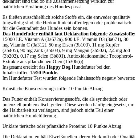
deklariert sind und ob die Zusammensetzung wirklich zur
natürlichen Ernährung des Hundes passt.
Es fließen ausschließlich solche Stoffe ein, die entweder qualitativ
fragwürdig sind, die Herkunft nicht offenlegen oder problematisch
für die Gesundheit des Hundes sein können.
Das Hundefutter enthält laut Deklaration folgende Zusatzstoffe:
15000 I.E. Vitamin A (3a672a), 900 I.E. Vitamin D3 (3a671), 30
mg Vitamin C (3a312), 50 mg Eisen (3b103), 11 mg Kupfer
(3b405), 90 mg Zink (3b603), 9 mg Mangan (3b502), 2,4 mg Jod
(3b202), 0,17 mg Selen (3b801), Antioxidationsmittel: Tocopherol-
Extrakte aus pflanzlichen Ölen (1b306(i))
Insgesamt erreicht das
Happy Dog
Hundefutter bei den
Inhaltsstoffen
15/50 Punkte.
Im Hundefutter Test wurden folgende Inhaltsstoffe negativ bewertet:
Künstliche Konservierungsstoffe: 10 Punkte Abzug
Das Futter enthält Konservierungsstoffe, die als synthetisch oder
potenziell problematisch gelten. Diese werden häufig eingesetzt, um
die Haltbarkeit zu verlängern, sind jedoch nicht Teil einer
natürlichen Hundefütterung.
Unklare tierische oder pflanzliche Proteine: 10 Punkte Abzug
Die Deklaration enthält Eiweißquellen, deren Herkunft oder Qualität