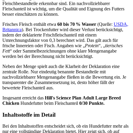
Fleischbestandteile erkennbar sind. Ein nachvollziehbarer
Fleischanteil ist wichtig, um die Qualität und Eignung des Futters
besser einschätzen zu können.
Frisches Fleisch enthält etwa
60 bis 70 % Wasser
(Quelle:
USDA,
Britannica
). Bei Trockenfutter wird dieser Verlust berücksichtigt,
indem der deklarierte Frischfleischanteil mit einem
Umrechnungsfaktor von 0,3 berechnet wird. Das gilt auch für
frische Innereien oder Fisch. Angaben wie „
Protein
“, „
tierisches
Fett
“ oder Sammelbezeichnungen ohne klare Mengenangabe
werden bei der Berechnung nicht berücksichtigt.
Neben der Menge spielt auch die Klarheit der Deklaration eine
zentrale Rolle. Nur eindeutig benannte Bestandteile mit
nachvollziehbarer Mengenangabe fließen in die Bewertung ein. Je
transparenter die Zusammensetzung ist, desto höher fällt der
bewertete Fleischanteil aus.
Insgesamt erreicht das
Hill's Science Plan
Adult Large Breed
Chicken
Hundefutter beim Fleischanteil
0/30 Punkte.
Inhaltsstoffe im Detail
Bei den Inhaltsstoffen entscheidet sich, ob ein Hundefutter mehr als
nur eine vollständige Deklaration bietet. Hier zeigt sich, ob auf