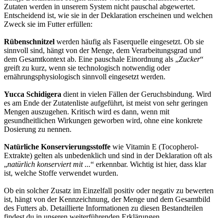
Zutaten werden in unserem System nicht pauschal abgewertet.
Entscheidend ist, wie sie in der Deklaration erscheinen und welchen
Zweck sie im Futter erfüllen:
Rübenschnitzel
werden häufig als Faserquelle eingesetzt. Ob sie
sinnvoll sind, hängt von der Menge, dem Verarbeitungsgrad und
dem Gesamtkontext ab. Eine pauschale Einordnung als „
Zucker
“
greift zu kurz, wenn sie technologisch notwendig oder
ernährungsphysiologisch sinnvoll eingesetzt werden.
Yucca Schidigera
dient in vielen Fällen der Geruchsbindung. Wird
es am Ende der Zutatenliste aufgeführt, ist meist von sehr geringen
Mengen auszugehen. Kritisch wird es dann, wenn mit
gesundheitlichen Wirkungen geworben wird, ohne eine konkrete
Dosierung zu nennen.
Natürliche Konservierungsstoffe
wie Vitamin E (Tocopherol-
Extrakte) gelten als unbedenklich und sind in der Deklaration oft als
„
natürlich konserviert mit ...
“ erkennbar. Wichtig ist hier, dass klar
ist, welche Stoffe verwendet wurden.
Ob ein solcher Zusatz im Einzelfall positiv oder negativ zu bewerten
ist, hängt von der Kennzeichnung, der Menge und dem Gesamtbild
des Futters ab. Detaillierte Informationen zu diesen Bestandteilen
findest du in unseren weiterführenden Erklärungen.