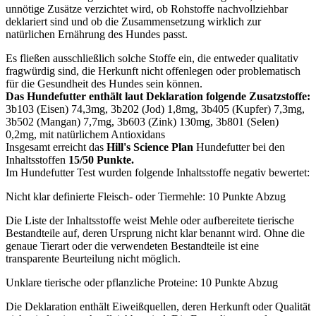
unnötige Zusätze verzichtet wird, ob Rohstoffe nachvollziehbar
deklariert sind und ob die Zusammensetzung wirklich zur
natürlichen Ernährung des Hundes passt.
Es fließen ausschließlich solche Stoffe ein, die entweder qualitativ
fragwürdig sind, die Herkunft nicht offenlegen oder problematisch
für die Gesundheit des Hundes sein können.
Das Hundefutter enthält laut Deklaration folgende Zusatzstoffe:
3b103 (Eisen) 74,3mg, 3b202 (Jod) 1,8mg, 3b405 (Kupfer) 7,3mg,
3b502 (Mangan) 7,7mg, 3b603 (Zink) 130mg, 3b801 (Selen)
0,2mg, mit natürlichem Antioxidans
Insgesamt erreicht das
Hill's Science Plan
Hundefutter bei den
Inhaltsstoffen
15/50 Punkte.
Im Hundefutter Test wurden folgende Inhaltsstoffe negativ bewertet:
Nicht klar definierte Fleisch- oder Tiermehle: 10 Punkte Abzug
Die Liste der Inhaltsstoffe weist Mehle oder aufbereitete tierische
Bestandteile auf, deren Ursprung nicht klar benannt wird. Ohne die
genaue Tierart oder die verwendeten Bestandteile ist eine
transparente Beurteilung nicht möglich.
Unklare tierische oder pflanzliche Proteine: 10 Punkte Abzug
Die Deklaration enthält Eiweißquellen, deren Herkunft oder Qualität