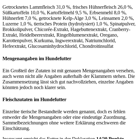
Getrocknetes Lammfleisch 31,0 %, frisches Hühnerfleisch 26,0 %,
Süßkartoffeln 10,0 %, Kartoffelmehl 9,5 %, Erbsenmehl 8,0 %,
Hühnerfett 7,0 %, getrocknete Kelp-Alge 3,0 %, Leinsamen 2,0 %,
Luzerne 1,0 %, tierisches Protein (hydrolysiert) 1,0 %, Spinatpulver,
Brokkolipulver, Chicorée-Extrakt, Hagebuttenextrakt, Cranberry-
Extrakt, Heidelbeerextrakt, Ringelblumenextrakt, Oregano,
Karottenpulver, Kurkuma, Ingwerextrakt, Natriumchlorid,
Hefeextrakt, Glucosaminhydrochlorid, Chondroitinsulfat
Mengenangaben im Hundefutter
Ein Großteil der Zutaten ist mit genauen Mengenangaben versehen,
auch wenn nicht alle Angaben außerhalb der Klammern stehen. Die
Zusammensetzung lässt sich gut nachvollziehen, einzelne Angaben
könnten jedoch noch klarer sein.
Fleischzutaten im Hundefutter
Einzelne tierische Bestandteile werden genannt, doch es fehlen
entweder die Mengenangaben oder eine eindeutige Zuordnung.
Sammelbezeichnungen ohne weitere Erklärung erschweren die
Einschätzung.
Insgesamt erreicht das Futter in der Deklaration
14/20 Punkte.