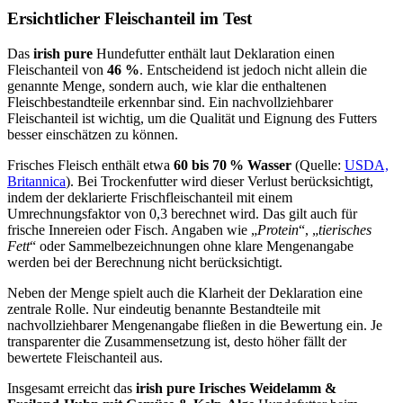
Ersichtlicher Fleischanteil im Test
Das
irish pure
Hundefutter enthält laut Deklaration einen
Fleischanteil von
46 %
. Entscheidend ist jedoch nicht allein die
genannte Menge, sondern auch, wie klar die enthaltenen
Fleischbestandteile erkennbar sind. Ein nachvollziehbarer
Fleischanteil ist wichtig, um die Qualität und Eignung des Futters
besser einschätzen zu können.
Frisches Fleisch enthält etwa
60 bis 70 % Wasser
(Quelle:
USDA,
Britannica
). Bei Trockenfutter wird dieser Verlust berücksichtigt,
indem der deklarierte Frischfleischanteil mit einem
Umrechnungsfaktor von 0,3 berechnet wird. Das gilt auch für
frische Innereien oder Fisch. Angaben wie „
Protein
“, „
tierisches
Fett
“ oder Sammelbezeichnungen ohne klare Mengenangabe
werden bei der Berechnung nicht berücksichtigt.
Neben der Menge spielt auch die Klarheit der Deklaration eine
zentrale Rolle. Nur eindeutig benannte Bestandteile mit
nachvollziehbarer Mengenangabe fließen in die Bewertung ein. Je
transparenter die Zusammensetzung ist, desto höher fällt der
bewertete Fleischanteil aus.
Insgesamt erreicht das
irish pure
Irisches Weidelamm &