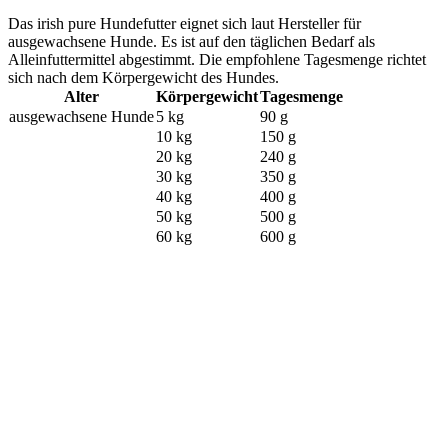
Das irish pure Hundefutter eignet sich laut Hersteller für
ausgewachsene Hunde. Es ist auf den täglichen Bedarf als
Alleinfuttermittel abgestimmt. Die empfohlene Tagesmenge richtet
sich nach dem Körpergewicht des Hundes.
Alter
Körpergewicht
Tagesmenge
ausgewachsene Hunde
5 kg
90 g
10 kg
150 g
20 kg
240 g
30 kg
350 g
40 kg
400 g
50 kg
500 g
60 kg
600 g