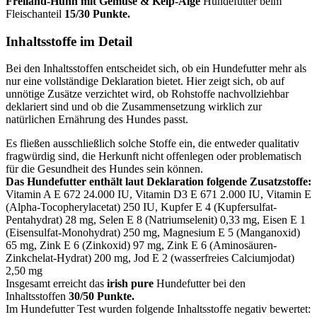
Freiland-Huhn mit Gemüse & Kelp-Alge
Hundefutter beim
Fleischanteil
15/30 Punkte.
Inhaltsstoffe im Detail
Bei den Inhaltsstoffen entscheidet sich, ob ein Hundefutter mehr als
nur eine vollständige Deklaration bietet. Hier zeigt sich, ob auf
unnötige Zusätze verzichtet wird, ob Rohstoffe nachvollziehbar
deklariert sind und ob die Zusammensetzung wirklich zur
natürlichen Ernährung des Hundes passt.
Es fließen ausschließlich solche Stoffe ein, die entweder qualitativ
fragwürdig sind, die Herkunft nicht offenlegen oder problematisch
für die Gesundheit des Hundes sein können.
Das Hundefutter enthält laut Deklaration folgende Zusatzstoffe:
Vitamin A E 672 24.000 IU, Vitamin D3 E 671 2.000 IU, Vitamin E
(Alpha-Tocopherylacetat) 250 IU, Kupfer E 4 (Kupfersulfat-
Pentahydrat) 28 mg, Selen E 8 (Natriumselenit) 0,33 mg, Eisen E 1
(Eisensulfat-Monohydrat) 250 mg, Magnesium E 5 (Manganoxid)
65 mg, Zink E 6 (Zinkoxid) 97 mg, Zink E 6 (Aminosäuren-
Zinkchelat-Hydrat) 200 mg, Jod E 2 (wasserfreies Calciumjodat)
2,50 mg
Insgesamt erreicht das
irish pure
Hundefutter bei den
Inhaltsstoffen
30/50 Punkte.
Im Hundefutter Test wurden folgende Inhaltsstoffe negativ bewertet: