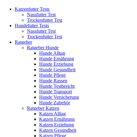
Katzenfutter Tests
Nassfutter Test
Trockenfutter Test
Hundefutter Tests
Nassfutter Test
Trockenfutter Test
Ratgeber
Ratgeber Hunde
Hunde Alltag
Hunde Ernährung
Hunde Erziehung
Hunde Gesundheit
Hunde Pflege
Hunde Rassen
Hunde Testbericht
Hunde Transport
Hunde Versicherung
Hunde Zubehör
Ratgeber Katzen
Katzen Alltag
Katzen Ernährung
Katzen Erziehung
Katzen Gesundheit
Katzen Pflege