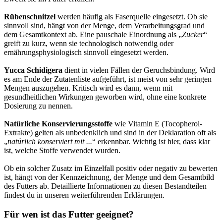
Rübenschnitzel
werden häufig als Faserquelle eingesetzt. Ob sie
sinnvoll sind, hängt von der Menge, dem Verarbeitungsgrad und
dem Gesamtkontext ab. Eine pauschale Einordnung als „
Zucker
“
greift zu kurz, wenn sie technologisch notwendig oder
ernährungsphysiologisch sinnvoll eingesetzt werden.
Yucca Schidigera
dient in vielen Fällen der Geruchsbindung. Wird
es am Ende der Zutatenliste aufgeführt, ist meist von sehr geringen
Mengen auszugehen. Kritisch wird es dann, wenn mit
gesundheitlichen Wirkungen geworben wird, ohne eine konkrete
Dosierung zu nennen.
Natürliche Konservierungsstoffe
wie Vitamin E (Tocopherol-
Extrakte) gelten als unbedenklich und sind in der Deklaration oft als
„
natürlich konserviert mit ...
“ erkennbar. Wichtig ist hier, dass klar
ist, welche Stoffe verwendet wurden.
Ob ein solcher Zusatz im Einzelfall positiv oder negativ zu bewerten
ist, hängt von der Kennzeichnung, der Menge und dem Gesamtbild
des Futters ab. Detaillierte Informationen zu diesen Bestandteilen
findest du in unseren weiterführenden Erklärungen.
Für wen ist das Futter geeignet?