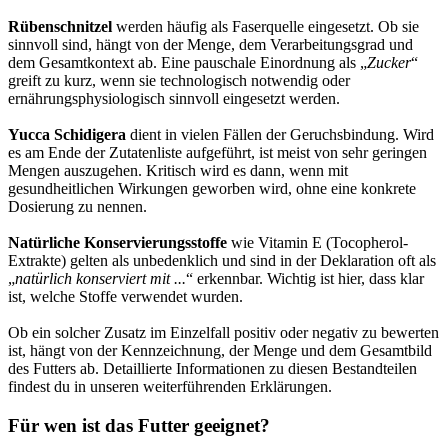
Rübenschnitzel
werden häufig als Faserquelle eingesetzt. Ob sie
sinnvoll sind, hängt von der Menge, dem Verarbeitungsgrad und
dem Gesamtkontext ab. Eine pauschale Einordnung als „
Zucker
“
greift zu kurz, wenn sie technologisch notwendig oder
ernährungsphysiologisch sinnvoll eingesetzt werden.
Yucca Schidigera
dient in vielen Fällen der Geruchsbindung. Wird
es am Ende der Zutatenliste aufgeführt, ist meist von sehr geringen
Mengen auszugehen. Kritisch wird es dann, wenn mit
gesundheitlichen Wirkungen geworben wird, ohne eine konkrete
Dosierung zu nennen.
Natürliche Konservierungsstoffe
wie Vitamin E (Tocopherol-
Extrakte) gelten als unbedenklich und sind in der Deklaration oft als
„
natürlich konserviert mit ...
“ erkennbar. Wichtig ist hier, dass klar
ist, welche Stoffe verwendet wurden.
Ob ein solcher Zusatz im Einzelfall positiv oder negativ zu bewerten
ist, hängt von der Kennzeichnung, der Menge und dem Gesamtbild
des Futters ab. Detaillierte Informationen zu diesen Bestandteilen
findest du in unseren weiterführenden Erklärungen.
Für wen ist das Futter geeignet?