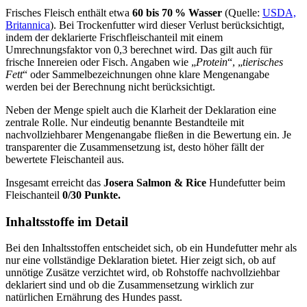
Frisches Fleisch enthält etwa
60 bis 70 % Wasser
(Quelle:
USDA,
Britannica
). Bei Trockenfutter wird dieser Verlust berücksichtigt,
indem der deklarierte Frischfleischanteil mit einem
Umrechnungsfaktor von 0,3 berechnet wird. Das gilt auch für
frische Innereien oder Fisch. Angaben wie „
Protein
“, „
tierisches
Fett
“ oder Sammelbezeichnungen ohne klare Mengenangabe
werden bei der Berechnung nicht berücksichtigt.
Neben der Menge spielt auch die Klarheit der Deklaration eine
zentrale Rolle. Nur eindeutig benannte Bestandteile mit
nachvollziehbarer Mengenangabe fließen in die Bewertung ein. Je
transparenter die Zusammensetzung ist, desto höher fällt der
bewertete Fleischanteil aus.
Insgesamt erreicht das
Josera
Salmon & Rice
Hundefutter beim
Fleischanteil
0/30 Punkte.
Inhaltsstoffe im Detail
Bei den Inhaltsstoffen entscheidet sich, ob ein Hundefutter mehr als
nur eine vollständige Deklaration bietet. Hier zeigt sich, ob auf
unnötige Zusätze verzichtet wird, ob Rohstoffe nachvollziehbar
deklariert sind und ob die Zusammensetzung wirklich zur
natürlichen Ernährung des Hundes passt.