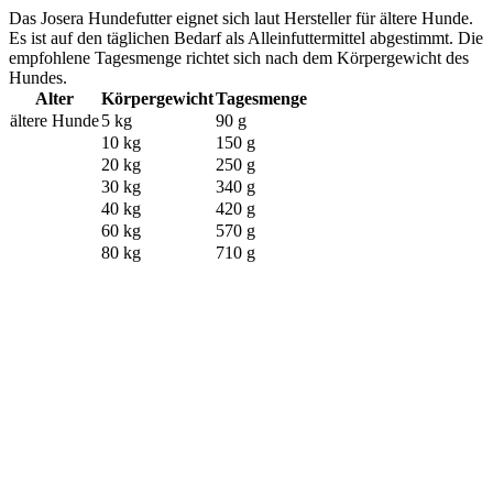
Das Josera Hundefutter eignet sich laut Hersteller für ältere Hunde.
Es ist auf den täglichen Bedarf als Alleinfuttermittel abgestimmt. Die
empfohlene Tagesmenge richtet sich nach dem Körpergewicht des
Hundes.
Alter
Körpergewicht
Tagesmenge
ältere Hunde
5 kg
90 g
10 kg
150 g
20 kg
250 g
30 kg
340 g
40 kg
420 g
60 kg
570 g
80 kg
710 g