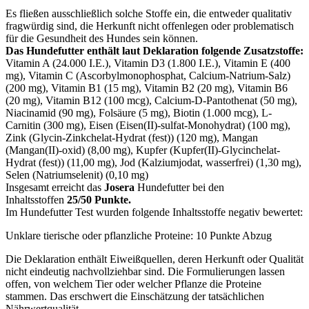
Es fließen ausschließlich solche Stoffe ein, die entweder qualitativ
fragwürdig sind, die Herkunft nicht offenlegen oder problematisch
für die Gesundheit des Hundes sein können.
Das Hundefutter enthält laut Deklaration folgende Zusatzstoffe:
Vitamin A (24.000 I.E.), Vitamin D3 (1.800 I.E.), Vitamin E (400
mg), Vitamin C (Ascorbylmonophosphat, Calcium-Natrium-Salz)
(200 mg), Vitamin B1 (15 mg), Vitamin B2 (20 mg), Vitamin B6
(20 mg), Vitamin B12 (100 mcg), Calcium-D-Pantothenat (50 mg),
Niacinamid (90 mg), Folsäure (5 mg), Biotin (1.000 mcg), L-
Carnitin (300 mg), Eisen (Eisen(II)-sulfat-Monohydrat) (100 mg),
Zink (Glycin-Zinkchelat-Hydrat (fest)) (120 mg), Mangan
(Mangan(II)-oxid) (8,00 mg), Kupfer (Kupfer(II)-Glycinchelat-
Hydrat (fest)) (11,00 mg), Jod (Kalziumjodat, wasserfrei) (1,30 mg),
Selen (Natriumselenit) (0,10 mg)
Insgesamt erreicht das
Josera
Hundefutter bei den
Inhaltsstoffen
25/50 Punkte.
Im Hundefutter Test wurden folgende Inhaltsstoffe negativ bewertet:
Unklare tierische oder pflanzliche Proteine: 10 Punkte Abzug
Die Deklaration enthält Eiweißquellen, deren Herkunft oder Qualität
nicht eindeutig nachvollziehbar sind. Die Formulierungen lassen
offen, von welchem Tier oder welcher Pflanze die Proteine
stammen. Das erschwert die Einschätzung der tatsächlichen
Nährwertqualität.