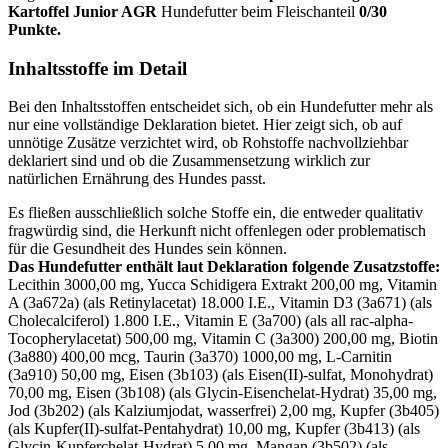
Kartoffel Junior AGR
Hundefutter beim Fleischanteil
0/30
Punkte.
Inhaltsstoffe im Detail
Bei den Inhaltsstoffen entscheidet sich, ob ein Hundefutter mehr als
nur eine vollständige Deklaration bietet. Hier zeigt sich, ob auf
unnötige Zusätze verzichtet wird, ob Rohstoffe nachvollziehbar
deklariert sind und ob die Zusammensetzung wirklich zur
natürlichen Ernährung des Hundes passt.
Es fließen ausschließlich solche Stoffe ein, die entweder qualitativ
fragwürdig sind, die Herkunft nicht offenlegen oder problematisch
für die Gesundheit des Hundes sein können.
Das Hundefutter enthält laut Deklaration folgende Zusatzstoffe:
Lecithin 3000,00 mg, Yucca Schidigera Extrakt 200,00 mg, Vitamin
A (3a672a) (als Retinylacetat) 18.000 I.E., Vitamin D3 (3a671) (als
Cholecalciferol) 1.800 I.E., Vitamin E (3a700) (als all rac-alpha-
Tocopherylacetat) 500,00 mg, Vitamin C (3a300) 200,00 mg, Biotin
(3a880) 400,00 mcg, Taurin (3a370) 1000,00 mg, L-Carnitin
(3a910) 50,00 mg, Eisen (3b103) (als Eisen(II)-sulfat, Monohydrat)
70,00 mg, Eisen (3b108) (als Glycin-Eisenchelat-Hydrat) 35,00 mg,
Jod (3b202) (als Kalziumjodat, wasserfrei) 2,00 mg, Kupfer (3b405)
(als Kupfer(II)-sulfat-Pentahydrat) 10,00 mg, Kupfer (3b413) (als
Glycin-Kupferchelat-Hydrat) 5,00 mg, Mangan (3b502) (als