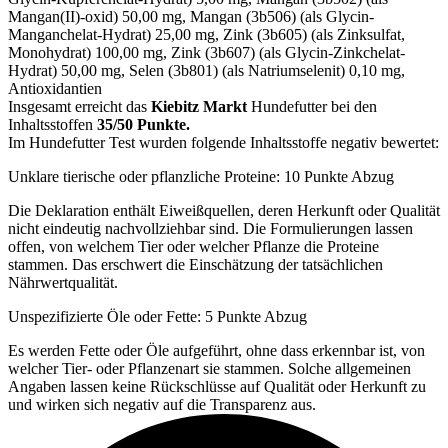
Mangan(II)-oxid) 50,00 mg, Mangan (3b506) (als Glycin-
Manganchelat-Hydrat) 25,00 mg, Zink (3b605) (als Zinksulfat,
Monohydrat) 100,00 mg, Zink (3b607) (als Glycin-Zinkchelat-
Hydrat) 50,00 mg, Selen (3b801) (als Natriumselenit) 0,10 mg,
Antioxidantien
Insgesamt erreicht das
Kiebitz Markt
Hundefutter bei den
Inhaltsstoffen
35/50 Punkte.
Im Hundefutter Test wurden folgende Inhaltsstoffe negativ bewertet:
Unklare tierische oder pflanzliche Proteine: 10 Punkte Abzug
Die Deklaration enthält Eiweißquellen, deren Herkunft oder Qualität
nicht eindeutig nachvollziehbar sind. Die Formulierungen lassen
offen, von welchem Tier oder welcher Pflanze die Proteine
stammen. Das erschwert die Einschätzung der tatsächlichen
Nährwertqualität.
Unspezifizierte Öle oder Fette: 5 Punkte Abzug
Es werden Fette oder Öle aufgeführt, ohne dass erkennbar ist, von
welcher Tier- oder Pflanzenart sie stammen. Solche allgemeinen
Angaben lassen keine Rückschlüsse auf Qualität oder Herkunft zu
und wirken sich negativ auf die Transparenz aus.