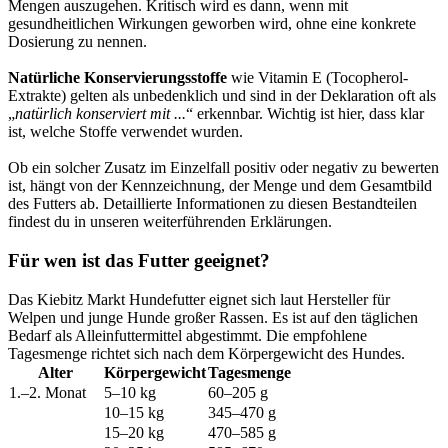
Mengen auszugehen. Kritisch wird es dann, wenn mit
gesundheitlichen Wirkungen geworben wird, ohne eine konkrete
Dosierung zu nennen.
Natürliche Konservierungsstoffe
wie Vitamin E (Tocopherol-
Extrakte) gelten als unbedenklich und sind in der Deklaration oft als
„
natürlich konserviert mit ...
“ erkennbar. Wichtig ist hier, dass klar
ist, welche Stoffe verwendet wurden.
Ob ein solcher Zusatz im Einzelfall positiv oder negativ zu bewerten
ist, hängt von der Kennzeichnung, der Menge und dem Gesamtbild
des Futters ab. Detaillierte Informationen zu diesen Bestandteilen
findest du in unseren weiterführenden Erklärungen.
Für wen ist das Futter geeignet?
Das Kiebitz Markt Hundefutter eignet sich laut Hersteller für
Welpen und junge Hunde großer Rassen. Es ist auf den täglichen
Bedarf als Alleinfuttermittel abgestimmt. Die empfohlene
Tagesmenge richtet sich nach dem Körpergewicht des Hundes.
Alter
Körpergewicht
Tagesmenge
1.–2. Monat
5–10 kg
60–205 g
10–15 kg
345–470 g
15–20 kg
470–585 g