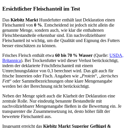
Ersichtlicher Fleischanteil im Test
Das
Kiebitz Markt
Hundefutter enthält laut Deklaration einen
Fleischanteil von
0 %
. Entscheidend ist jedoch nicht allein die
genannte Menge, sondern auch, wie klar die enthaltenen
Fleischbestandteile erkennbar sind. Ein nachvollziehbarer
Fleischanteil ist wichtig, um die Qualität und Eignung des Futters
besser einschätzen zu können.
Frisches Fleisch enthält etwa
60 bis 70 % Wasser
(Quelle:
USDA,
Britannica
). Bei Trockenfutter wird dieser Verlust berücksichtigt,
indem der deklarierte Frischfleischanteil mit einem
Umrechnungsfaktor von 0,3 berechnet wird. Das gilt auch für
frische Innereien oder Fisch. Angaben wie „
Protein
“, „
tierisches
Fett
“ oder Sammelbezeichnungen ohne klare Mengenangabe
werden bei der Berechnung nicht berücksichtigt.
Neben der Menge spielt auch die Klarheit der Deklaration eine
zentrale Rolle. Nur eindeutig benannte Bestandteile mit
nachvollziehbarer Mengenangabe fließen in die Bewertung ein. Je
transparenter die Zusammensetzung ist, desto höher fällt der
bewertete Fleischanteil aus.
Insgesamt erreicht das
Kiebitz Markt
Superior Geflügel &